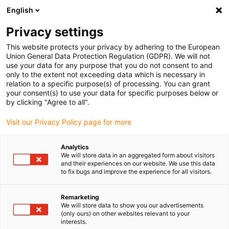
English
Vyberte místo pro doručení
Privacy settings
Výběr stránky země/oblasti může ovlivnit různé faktory
This website protects your privacy by adhering to the European
Union General Data Protection Regulation (GDPR). We will not
Zobrazit všechna místa
use your data for any purpose that you do not consent to and
only to the extent not exceeding data which is necessary in
relation to a specific purpose(s) of processing. You can grant
Přejít na www.igus.com
your consent(s) to use your data for specific purposes below or
by clicking "Agree to all".
Visit our Privacy Policy page for more
(0)
Analytics
We will store data in an aggregated form about visitors
Domovská stránka
Logističtí roboti
Označování palet
and their experiences on our website. We use this data
to fix bugs and improve the experience for all visitors.
Logistický robotický
Remarketing
We will store data to show you our advertisements
(only ours) on other websites relevant to your
etiketovač palet u
interests.