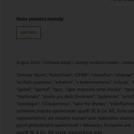
Naše platební metody
FAKTURA
©
igus, 2026
Ochrana údajů
Zásady souborů cookie
Jednac
Termíny "Apiro", "AutoChain", "CFRIP", "chainflex", "chainge", "
"e-chain systems", "e-ketten", "e-kettensysteme", "e-loop", 
"igubal", "igumid", "igus", "igus improves what moves", "igus:
"motionary", "plasty pro delší životnost", "polymore", "print
"speedigus", 123superwise", "take the dryway", "tribofilament
ochranné známky společnosti igus® SE & Co. KG, Kolín na
reprezentativní, ale neúplný seznam práv duševního vlastn
jejích přidružených společností v Německu, Evropské uni
igus® SE & Co. KG svých vlastnických práv.