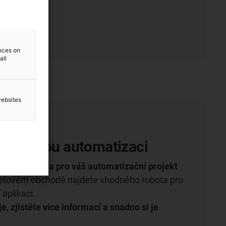
gurátor
ences on
all
websites
ro levnou automatizaci
ivní robotika pro váš automatizační projekt
etovém obchodě najdete vhodného robota pro
 aplikaci.
e, zjistěte více informací a snadno si je