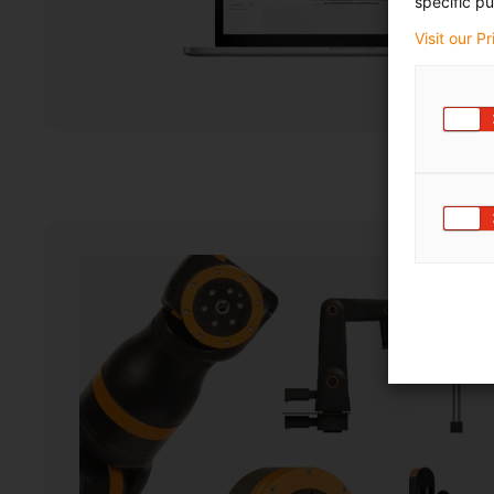
specific pu
Visit our P