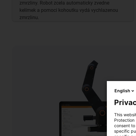
zmrzliny. Robot zcela automaticky zvedne
kelímek a pomocí kohoutku vydá vychlazenou
zmrzlinu.
English
Privac
This websi
Protection
consent to 
specific p