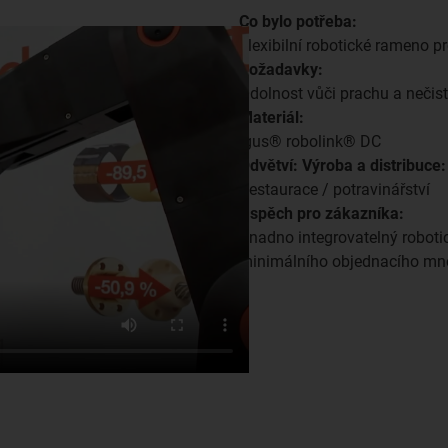
Co bylo potřeba:
Flexibilní robotické rameno p
Požadavky:
Odolnost vůči prachu a nečis
Materiál:
igus® robolink® DC
Odvětví: Výroba a distribuce:
Restaurace / potravinářství
Úspěch pro zákazníka:
Snadno integrovatelný roboti
minimálního objednacího mno