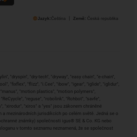
Jazyk:
Čeština
Země:
Česká republika
in", "dryspin", "dry-tech", "dryway", "easy chain", "e-chain",
 "fixflex", "flizz", "i.Cee", "ibow", "igear", "iglide", "iglidur",
, "manus", "motion plastics", "motion polymers",
"ReCyycle", "reguse", "robolink", "Rohbot", "savfe",
es", "xirodur", "xiros" a "yes" jsou zákonem chráněné
a mezinárodních jurisdikcích po celém světě. Jedná se o
ci ochranné známky) společnosti igus® SE & Co. KG nebo
o sloganu v tomto seznamu neznamená, že se společnost