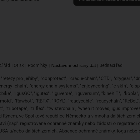
í řád
Otisk
Podmínky
Nastavení ochrany dat
Jednací řád
řetězy pro jeřáby", "conprotect", "cradle-chain", "CTD", "drygear", "dryl
"energy
chain", "energy chain systems", "enjoyneering", "e-skin", "e-spool",
bike", "igusGO", "igutex", "iguverse", "iguversum", "kineKIT",
"kopla"
2mold", "Rawbot", "RBTX", "RCYL", "readycable", "readychain", "ReBeL", 
", "tribotape", "triflex", "twisterchain", "when it moves, igus improv
d Rýnem, ve Spolkové republice Německo a v mnoha dalších zemích 
ictví (např. registrované ochranné známky nebo žádosti o registra
i, USA a/nebo dalších zemích. Absence ochranné známky, loga neb