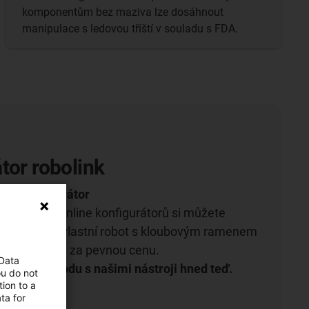
komponentům bez maziva lze dosáhnout
manipulace s ledovou tříští v souladu s FDA.
tor robolink
ine konfigurátor
ntuitivních online konfigurátorů si můžete
tími vytvořit vlastní robot s kloubovým ramenem
le, na míru a za pevnou cenu.
 Data
enou svobodu s našimi nástroji hned teď.
ou do not
ion to a
ta for