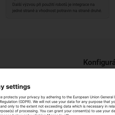
Další výzvou při použití robotů je integrace na
jedné straně a vhodnost potravin na straně druhé.
Konfigurá
Objevte náš onl
Pomocí našich i
y settings
několika kliknu
robolink®. Rych
te protects your privacy by adhering to the European Union General
Objevte neomez
 Regulation (GDPR). We will not use your data for any purpose that y
and only to the extent not exceeding data which is necessary in relat
urpose(s) of processing. You can grant your consent(s) to use your da