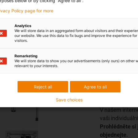
rposes below or by clicking "Agree to all".
Přejít na konfi
rivacy Policy page for more
Analytics
We will store data in an aggregated form about visitors and their experi
our website. We use this data to fix bugs and improve the experience for 
visitors.
Remarketing
We will store data to show you our advertisements (only ours) on other 
relevant to your interests.
Reject all
Agree to all
Obchod p
Save choices
nákladově efekt
V našem intern
vaši individuální
Prohlédněte si j
objednejte.