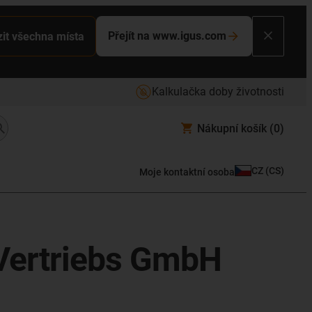
Přejít na www.igus.com
it všechna místa
Kalkulačka doby životnosti
Nákupní košík
(0)
CZ
(
CS
)
Moje kontaktní osoba
 Vertriebs GmbH