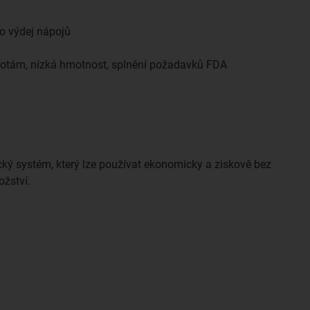
ro výdej nápojů
totám, nízká hmotnost, splnění požadavků FDA
cký systém, který lze používat ekonomicky a ziskově bez
žství.