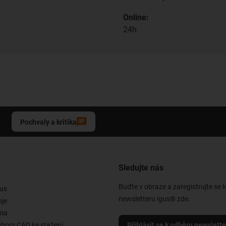
Online:
24h
Pochvaly a kritika
Sledujte nás
Buďte v obraze a zaregistrujte se 
us
newsletteru igus® zde.
oje
rma
ubory CAD ke stažení
Přihlásit se k odběru newslett