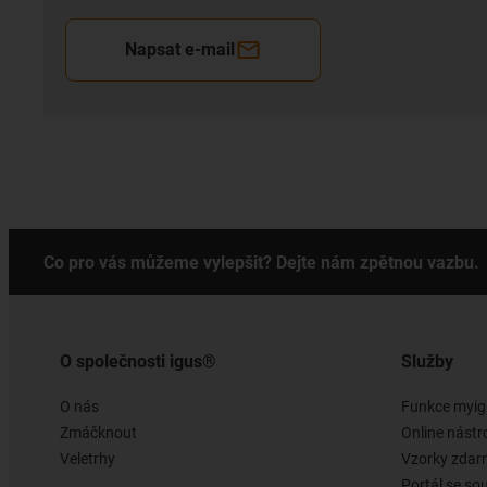
Napsat e-mail
Co pro vás můžeme vylepšit? Dejte nám zpětnou vazbu.
O společnosti igus®
Služby
O nás
Funkce myig
Zmáčknout
Online nástr
Veletrhy
Vzorky zda
Portál se so