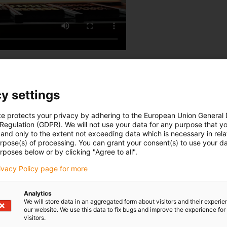
y settings
te protects your privacy by adhering to the European Union General
 Regulation (GDPR). We will not use your data for any purpose that y
 kde se dále zpracovávají. Ty
and only to the extent not exceeding data which is necessary in relat
urpose(s) of processing. You can grant your consent(s) to use your da
y na dopravník. Byla
rposes below or by clicking "Agree to all".
ože se jedná o manipulaci s
rivacy Policy page for more
Analytics
We will store data in an aggregated form about visitors and their experi
our website. We use this data to fix bugs and improve the experience for 
visitors.