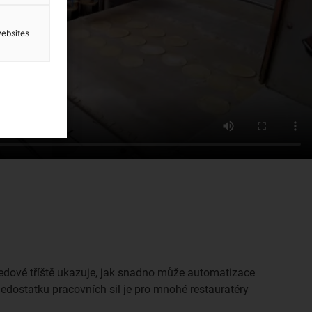
websites
ledové tříště ukazuje, jak snadno může automatizace
edostatku pracovních sil je pro mnohé restauratéry