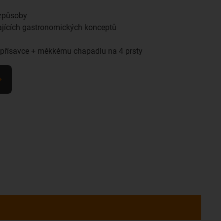
 způsoby
ajících gastronomických konceptů
přísavce + měkkému chapadlu na 4 prsty