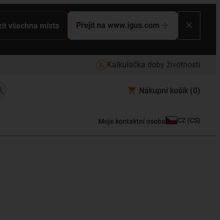
Přejít na www.igus.com
it všechna místa
Kalkulačka doby životnosti
Nákupní košík
(0)
CZ
(
CS
)
Moje kontaktní osoba