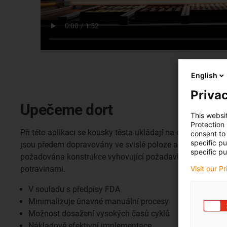
English
Privac
Upečeme dort
This websi
Protection
Při této aplikaci se kousky těsta ukládají na dopravní pás,
consent to 
specific p
jsou předem dopravovány ve svislé poloze a poté umístěn
specific pu
požadována konstrukce vyhovující požadavkům FDA, prot
Visit our P
potravinami.
V souladu s předpisy FDA
Minimalizuje únavné manuální procesy
Možnost dosažení vysokých časů cyklů
Nákladově efektivní implementace