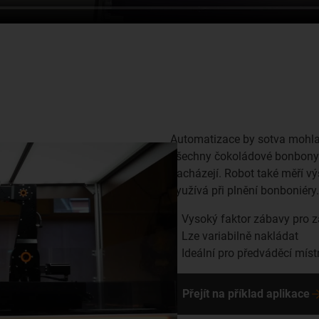
Automatizace by sotva mohla 
všechny čokoládové bonbony fo
nacházejí. Robot také měří vý
využívá při plnění bonboniéry.
Vysoký faktor zábavy pro 
Lze variabilně nakládat
Ideální pro předváděcí míst
Přejít na příklad aplikace