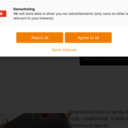
Remarketing
We will store data to show you our advertisements (only ours) on other 
relevant to your interests.
Reject all
Agree to all
Save choices
Automatický stroj na výrobu 
uspět v gastronomii. V době n
užitečnou podporou.