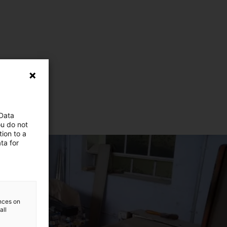
 Data
ou do not
ion to a
ta for
ences on
all