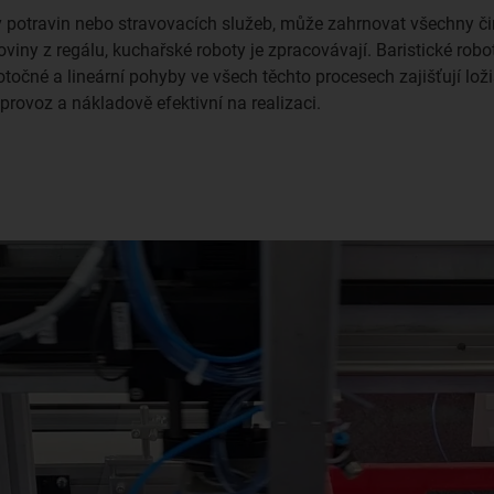
potravin nebo stravovacích služeb, může zahrnovat všechny činn
viny z regálu, kuchařské roboty je zpracovávají. Baristické robot
otočné a lineární pohyby ve všech těchto procesech zajišťují lo
rovoz a nákladově efektivní na realizaci.