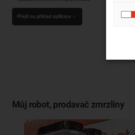
Přejít na příklad aplikace
Můj robot, prodavač zmrzliny