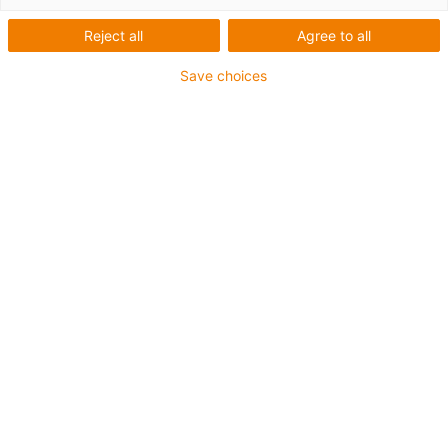
Reject all
Agree to all
Save choices
Největšími a nejsilnějšími verzemi lineárních modulů
SHTC jsou těžké varianty ve velikostech 40 a 50. Díky
robustním hřídelím z tvrdě chromované oceli a
samosvorným lichoběžníkovým závitům lze realizovat
zdvihy o délce až 1500 mm s radiální statickou nosností