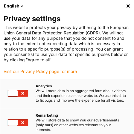
English
Vyberte místo pro doručení
Privacy settings
Výběr stránky země/oblasti může ovlivnit různé faktory
This website protects your privacy by adhering to the European
Union General Data Protection Regulation (GDPR). We will not
Zobrazit všechna místa
use your data for any purpose that you do not consent to and
only to the extent not exceeding data which is necessary in
relation to a specific purpose(s) of processing. You can grant
Přejít na www.igus.com
your consent(s) to use your data for specific purposes below or
by clicking "Agree to all".
Visit our Privacy Policy page for more
(0)
Analytics
We will store data in an aggregated form about visitors
Domovská stránka
Řada SHT
SHTC pro náročný provoz
and their experiences on our website. We use this data
to fix bugs and improve the experience for all visitors.
drylin® SHTC Heavy Duty
Remarketing
We will store data to show you our advertisements
(only ours) on other websites relevant to your
lineární moduly
interests.