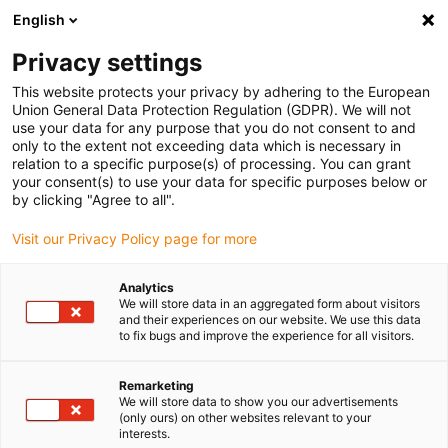
English
Vyberte místo pro doručení
Privacy settings
Výběr stránky země/oblasti může ovlivnit různé faktory
This website protects your privacy by adhering to the European
Union General Data Protection Regulation (GDPR). We will not
Zobrazit všechna místa
use your data for any purpose that you do not consent to and
only to the extent not exceeding data which is necessary in
relation to a specific purpose(s) of processing. You can grant
Přejít na www.igus.com
your consent(s) to use your data for specific purposes below or
by clicking "Agree to all".
Visit our Privacy Policy page for more
(0)
Analytics
We will store data in an aggregated form about visitors
Domovská stránka
Lineární osy s vřetenem
Řada SET
and their experiences on our website. We use this data
to fix bugs and improve the experience for all visitors.
Lineární jednotka drylin®
Remarketing
We will store data to show you our advertisements
(only ours) on other websites relevant to your
jednotrubkového vedení
interests.