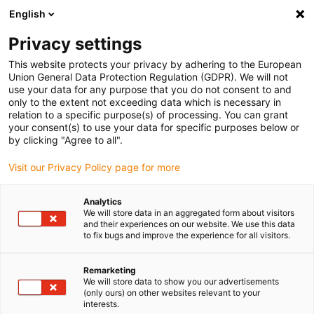
English
Vyberte místo pro doručení
Privacy settings
Výběr stránky země/oblasti může ovlivnit různé faktory
This website protects your privacy by adhering to the European
Union General Data Protection Regulation (GDPR). We will not
Zobrazit všechna místa
use your data for any purpose that you do not consent to and
only to the extent not exceeding data which is necessary in
relation to a specific purpose(s) of processing. You can grant
Přejít na www.igus.com
your consent(s) to use your data for specific purposes below or
by clicking "Agree to all".
Visit our Privacy Policy page for more
(0)
Analytics
We will store data in an aggregated form about visitors
Domovská stránka
Příklady aplikací
and their experiences on our website. We use this data
to fix bugs and improve the experience for all visitors.
Technologie ložisek pro instalaci světelného gyroskopu
Remarketing
We will store data to show you our advertisements
O pět kilo lehčí:
(only ours) on other websites relevant to your
interests.