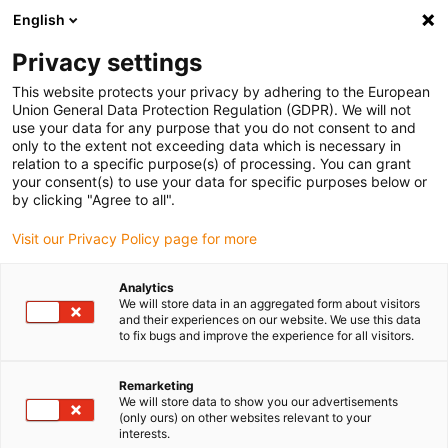
English
Vyberte místo pro doručení
Privacy settings
Výběr stránky země/oblasti může ovlivnit různé faktory
This website protects your privacy by adhering to the European
Union General Data Protection Regulation (GDPR). We will not
Zobrazit všechna místa
use your data for any purpose that you do not consent to and
only to the extent not exceeding data which is necessary in
relation to a specific purpose(s) of processing. You can grant
Přejít na www.igus.com
your consent(s) to use your data for specific purposes below or
by clicking "Agree to all".
Visit our Privacy Policy page for more
(0)
Analytics
We will store data in an aggregated form about visitors
Domovská stránka
wiki
and their experiences on our website. We use this data
to fix bugs and improve the experience for all visitors.
Hydrodynamická, hydrostatická kluzná ložiska
Remarketing
We will store data to show you our advertisements
Co jsou to
(only ours) on other websites relevant to your
interests.