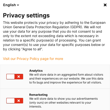
English
Vyberte místo pro doručení
Privacy settings
Výběr stránky země/oblasti může ovlivnit různé faktory
This website protects your privacy by adhering to the European
Union General Data Protection Regulation (GDPR). We will not
Zobrazit všechna místa
use your data for any purpose that you do not consent to and
only to the extent not exceeding data which is necessary in
relation to a specific purpose(s) of processing. You can grant
Přejít na www.igus.com
your consent(s) to use your data for specific purposes below or
by clicking "Agree to all".
Visit our Privacy Policy page for more
(0)
Analytics
We will store data in an aggregated form about visitors
Domovská stránka
Novinky
iglidur JPF
and their experiences on our website. We use this data
to fix bugs and improve the experience for all visitors.
Osvědčený vytrvalostní
Remarketing
We will store data to show you our advertisements
(only ours) on other websites relevant to your
běžec bez PTFE
interests.