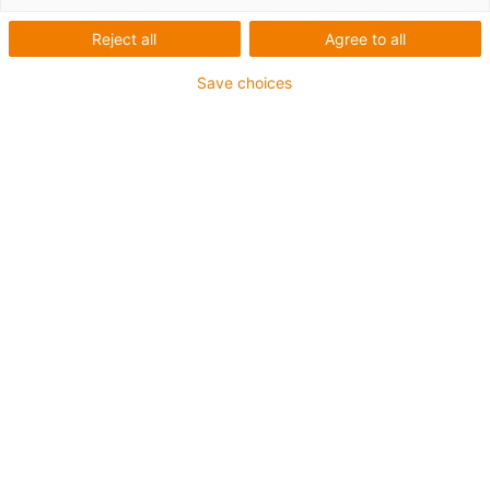
Reject all
Agree to all
Save choices
iglidur® JPF
Na základě osvědčeného a testovaného odolného
materiálu iglidur® J nabízí iglidur® JPF srovnatelné
parametry - bez použití PTFE.
bez použití PTFE.