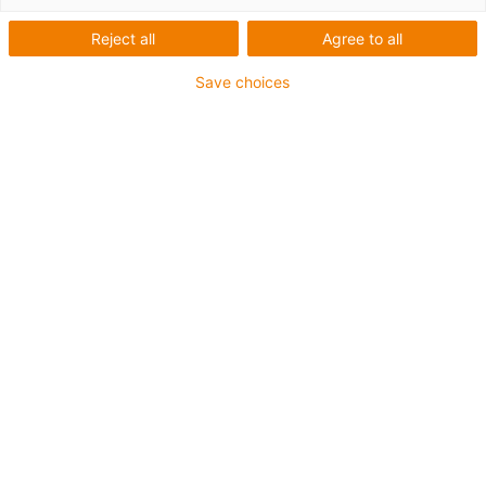
Reject all
Agree to all
Skupina ECO zahrnuje materiály iglidur, které jsou
Save choices
vyrobeny z minimálně 97 % recyklovaného granulátu%.
Jelikož jsou vyráběny z již zpracovaných surovin, jsou
obzvláště udržitelné.
Materiály iglidur® ECO mají následující specifikace:
Udržitelné
Bez mazání a bez údržby
Lehké
Dobrý poměr cena/výkon
Předvídatelná životnost bezplatně
iglidur® ECO H – pro velmi korozivní a horká prostředí