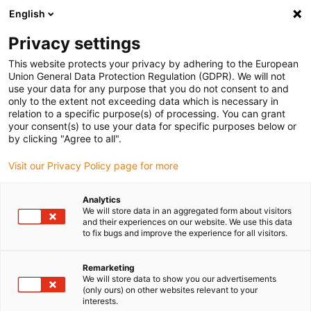
English
Vyberte místo pro doručení
Privacy settings
Výběr stránky země/oblasti může ovlivnit různé faktory
This website protects your privacy by adhering to the European
Union General Data Protection Regulation (GDPR). We will not
Zobrazit všechna místa
use your data for any purpose that you do not consent to and
only to the extent not exceeding data which is necessary in
relation to a specific purpose(s) of processing. You can grant
Přejít na www.igus.com
your consent(s) to use your data for specific purposes below or
by clicking "Agree to all".
Visit our Privacy Policy page for more
(0)
Analytics
We will store data in an aggregated form about visitors
Domovská stránka
Materiály
vyrobeno z regranulátu
and their experiences on our website. We use this data
to fix bugs and improve the experience for all visitors.
Co umí materiály iglidur®
Remarketing
We will store data to show you our advertisements
(only ours) on other websites relevant to your
ECO?
interests.