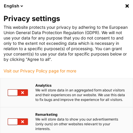
English
Vyberte místo pro doručení
Privacy settings
Výběr stránky země/oblasti může ovlivnit různé faktory
This website protects your privacy by adhering to the European
Union General Data Protection Regulation (GDPR). We will not
Zobrazit všechna místa
use your data for any purpose that you do not consent to and
only to the extent not exceeding data which is necessary in
relation to a specific purpose(s) of processing. You can grant
Přejít na www.igus.com
your consent(s) to use your data for specific purposes below or
by clicking "Agree to all".
Visit our Privacy Policy page for more
(0)
Analytics
We will store data in an aggregated form about visitors
Domovská stránka
Normy a certifikáty
Označení UKCA
and their experiences on our website. We use this data
to fix bugs and improve the experience for all visitors.
UKCA
Remarketing
We will store data to show you our advertisements
(only ours) on other websites relevant to your
interests.
Označování pro trh Spojeného