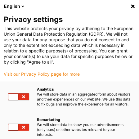
English
Vyberte místo pro doručení
Privacy settings
Výběr stránky země/oblasti může ovlivnit různé faktory
This website protects your privacy by adhering to the European
Union General Data Protection Regulation (GDPR). We will not
Zobrazit všechna místa
use your data for any purpose that you do not consent to and
only to the extent not exceeding data which is necessary in
relation to a specific purpose(s) of processing. You can grant
Přejít na www.igus.com
your consent(s) to use your data for specific purposes below or
by clicking "Agree to all".
Visit our Privacy Policy page for more
(0)
Analytics
We will store data in an aggregated form about visitors
Domovská stránka
Novinky
and their experiences on our website. We use this data
to fix bugs and improve the experience for all visitors.
Špičkový Motorový Kabel Tpe Cf38 Bez Ochranného Vodiče
Remarketing
We will store data to show you our advertisements
(only ours) on other websites relevant to your
interests.