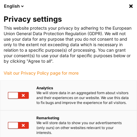
English
Vyberte místo pro doručení
Privacy settings
Výběr stránky země/oblasti může ovlivnit různé faktory
This website protects your privacy by adhering to the European
Union General Data Protection Regulation (GDPR). We will not
Zobrazit všechna místa
use your data for any purpose that you do not consent to and
only to the extent not exceeding data which is necessary in
relation to a specific purpose(s) of processing. You can grant
Přejít na www.igus.com
your consent(s) to use your data for specific purposes below or
by clicking "Agree to all".
Visit our Privacy Policy page for more
(0)
Analytics
We will store data in an aggregated form about visitors
Domovská stránka
Novinky
Hybridní kabel CF280.UL.H401
and their experiences on our website. We use this data
to fix bugs and improve the experience for all visitors.
Remarketing
We will store data to show you our advertisements
(only ours) on other websites relevant to your
interests.