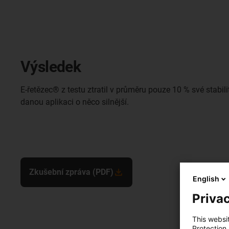
Výsledek
E-řetězec® z testu ztratil v průměru pouze 10 % své stabilit
danou aplikaci o něco silnější.
Zkušební zpráva (PDF)
English
Privac
This websi
Protection