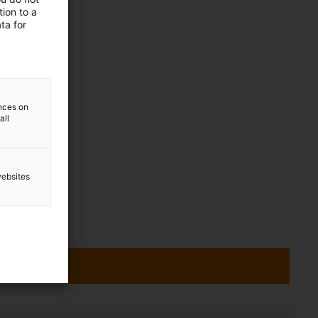
ion to a
ta for
ences on
all
websites