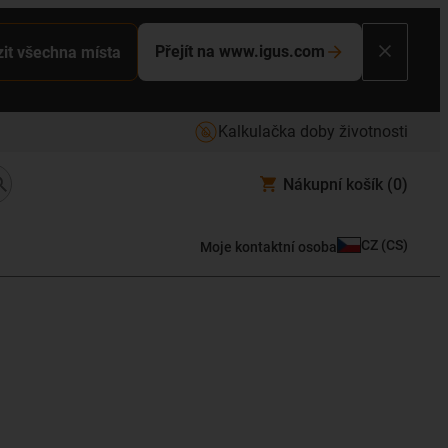
Přejít na www.igus.com
it všechna místa
Kalkulačka doby životnosti
Nákupní košík
(0)
CZ
(
CS
)
Moje kontaktní osoba