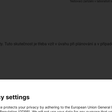
Testovací zařízení v laboratoři
y. Tuto skutečnost je třeba vzít v úvahu při plánování a v případě
y settings
te protects your privacy by adhering to the European Union General
 Regulation (GDPR). We will not use your data for any purpose that y