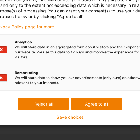
and only to the extent not exceeding data which is necessary in relat
urpose(s) of processing. You can grant your consent(s) to use your da
y
rposes below or by clicking "Agree to all".
rivacy Policy page for more
 zkušebních stanicích se
 více než tři miliardy
Analytics
klů.
We will store data in an aggregated form about visitors and their experi
our website. We use this data to fix bugs and improve the experience for 
visitors.
oratoř pro energetické
Remarketing
We will store data to show you our advertisements (only ours) on other 
relevant to your interests.
Reject all
Agree to all
Save choices