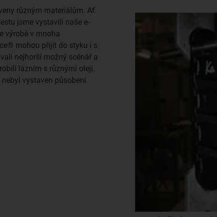
aveny různým materiálům. Ať
testu jsme vystavili naše e-
ve výrobě v mnoha
ce® mohou přijít do styku i s
ovali nejhorší možný scénář a
bili lázním s různými oleji.
rý nebyl vystaven působení