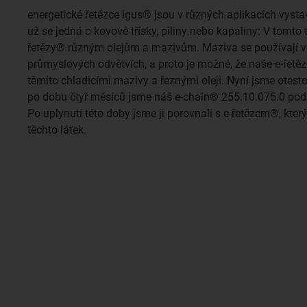
energetické řetězce igus® jsou v různých aplikacích vyst
už se jedná o kovové třísky, piliny nebo kapaliny: V tomto 
řetězy® různým olejům a mazivům. Maziva se používají 
průmyslových odvětvích, a proto je možné, že naše e-řetěz
těmito chladicími mazivy a řeznými oleji. Nyní jsme otest
po dobu čtyř měsíců jsme náš e-chain® 255.10.075.0 podro
Po uplynutí této doby jsme ji porovnali s e-řetězem®, kte
těchto látek.