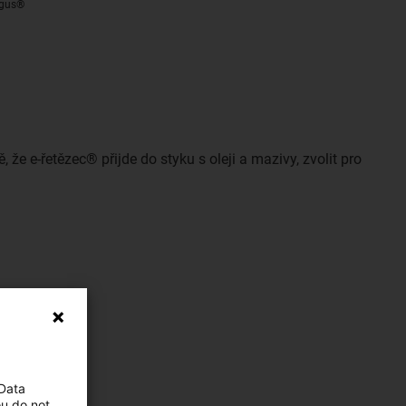
 igus®
, že e-řetězec® přijde do styku s oleji a mazivy, zvolit pro
 Data
ou do not