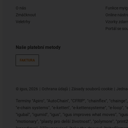
O nás
Funkce myig
Zmáčknout
Online nástr
Veletrhy
Vzorky zda
Portál se so
Naše platební metody
FAKTURA
©
igus, 2026
Ochrana údajů
Zásady souborů cookie
Jednac
Termíny "Apiro", "AutoChain", "CFRIP", "chainflex", "chainge", "
"e-chain systems", "e-ketten", "e-kettensysteme", "e-loop", 
"igubal", "igumid", "igus", "igus improves what moves", "igus:
"motionary", "plasty pro delší životnost", "polymore", "print