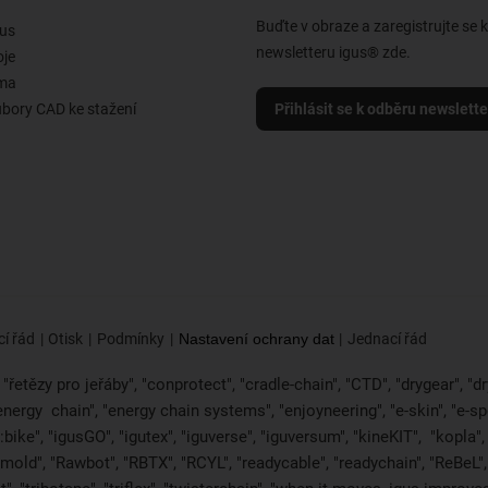
Buďte v obraze a zaregistrujte se 
us
newsletteru igus® zde.
oje
rma
ubory CAD ke stažení
Přihlásit se k odběru newslett
í řád
Otisk
Podmínky
Nastavení ochrany dat
Jednací řád
řetězy pro jeřáby", "conprotect", "cradle-chain", "CTD", "drygear", "dryl
"energy
chain", "energy chain systems", "enjoyneering", "e-skin", "e-spool",
bike", "igusGO", "igutex", "iguverse", "iguversum", "kineKIT",
"kopla"
2mold", "Rawbot", "RBTX", "RCYL", "readycable", "readychain", "ReBeL", 