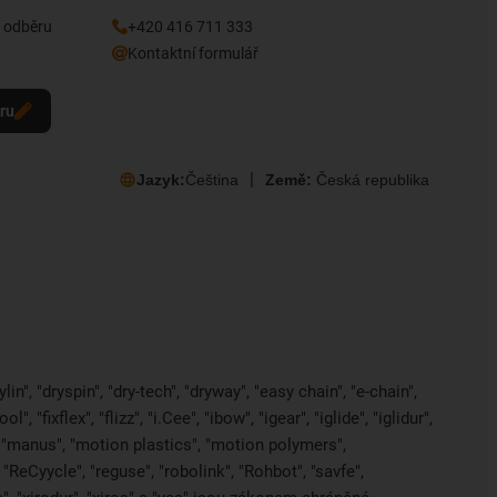
k odběru
+420 416 711 333
Kontaktní formulář
eru
Jazyk:
Čeština
Země:
Česká republika
in", "dryspin", "dry-tech", "dryway", "easy chain", "e-chain",
 "fixflex", "flizz", "i.Cee", "ibow", "igear", "iglide", "iglidur",
, "manus", "motion plastics", "motion polymers",
"ReCyycle", "reguse", "robolink", "Rohbot", "savfe",