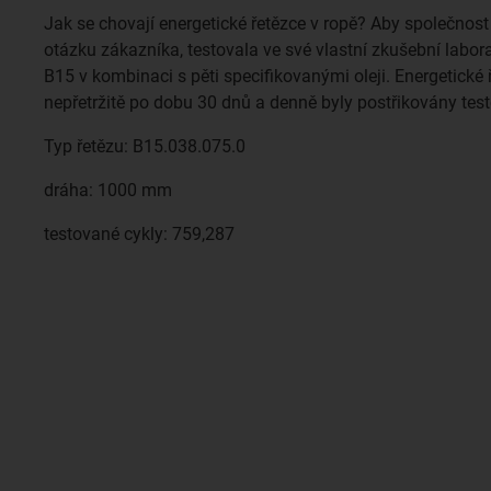
Jak se chovají energetické řetězce v ropě? Aby společnos
otázku zákazníka, testovala ve své vlastní zkušební labor
B15 v kombinaci s pěti specifikovanými oleji. Energetické
nepřetržitě po dobu 30 dnů a denně byly postřikovány te
Typ řetězu: B15.038.075.0
dráha: 1000 mm
testované cykly: 759,287