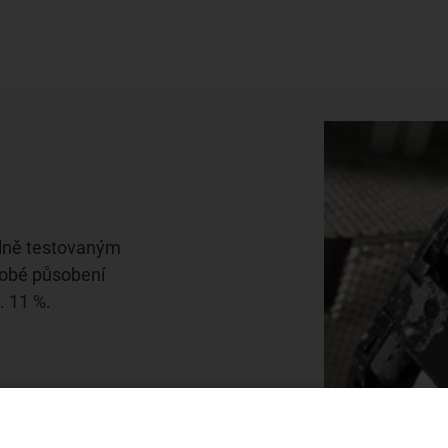
lně testovaným
dobé působení
. 11 %.