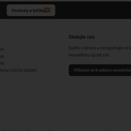
Pochvaly a kritika
Sledujte nás
Buďte v obraze a zaregistrujte se 
us
newsletteru igus® zde.
oje
rma
ubory CAD ke stažení
Přihlásit se k odběru newslett