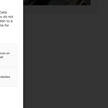
 Data
ou do not
ion to a
ta for
ences on
all
websites