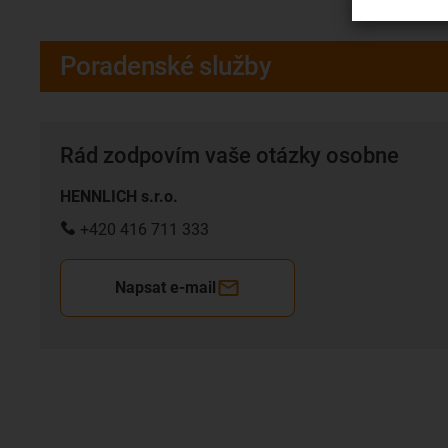
Poradenské služby
Rád zodpovím vaše otázky osobne
HENNLICH s.r.o.
+420 416 711 333
Napsat e-mail