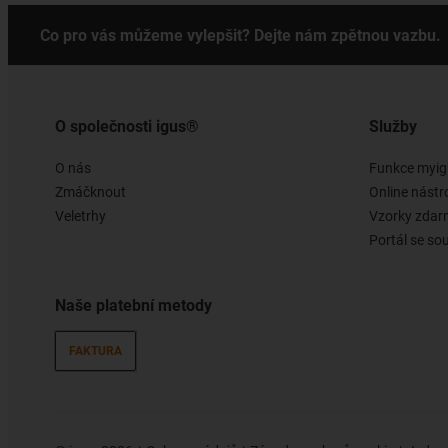
Co pro vás můžeme vylepšit? Dejte nám zpětnou vazbu.
O společnosti igus®
Služby
O nás
Funkce myig
Zmáčknout
Online nástr
Veletrhy
Vzorky zda
Portál se so
Naše platební metody
FAKTURA