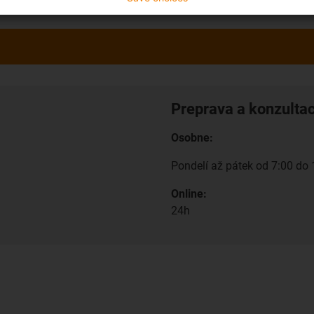
Preprava a konzulta
Osobne:
Pondelí až pátek od 7:00 do 
Online:
24h