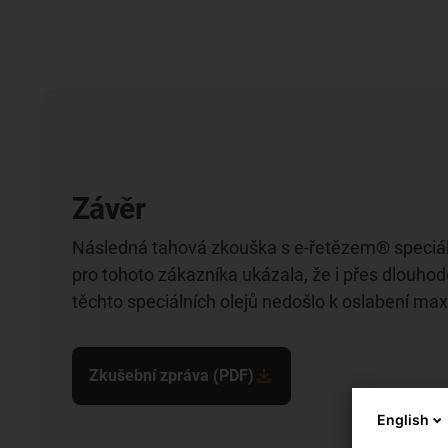
Závěr
Následná tahová zkouška s e-řetězem® speciá
pro tohoto zákazníka ukázala, že i přes dlouho
těchto speciálních olejů nedošlo k oslabení max
Zkušební zpráva (PDF)
English