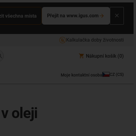
Přejít na www.igus.com
it všechna místa
Kalkulačka doby životnosti
Nákupní košík
(0)
CZ
(
CS
)
Moje kontaktní osoba
 oleji