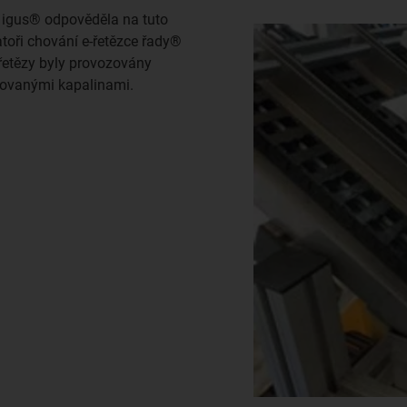
t igus® odpověděla na tuto
atoři chování e-řetězce řady®
 řetězy byly provozovány
stovanými kapalinami.