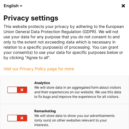
English
Vyberte místo pro doručení
Privacy settings
Výběr stránky země/oblasti může ovlivnit různé faktory
This website protects your privacy by adhering to the European
Union General Data Protection Regulation (GDPR). We will not
Zobrazit všechna místa
use your data for any purpose that you do not consent to and
only to the extent not exceeding data which is necessary in
relation to a specific purpose(s) of processing. You can grant
Přejít na www.igus.com
your consent(s) to use your data for specific purposes below or
by clicking "Agree to all".
Visit our Privacy Policy page for more
(0)
Analytics
We will store data in an aggregated form about visitors
Domovská stránka
Zkušební laboratoř
Tuhé spojovací prvky
and their experiences on our website. We use this data
to fix bugs and improve the experience for all visitors.
Pevná montážní konzola
Remarketing
We will store data to show you our advertisements
(only ours) on other websites relevant to your
interests.