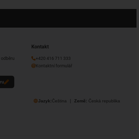
Kontakt
k odběru
+420 416 711 333
Kontaktní formulář
eru
Jazyk:
Čeština
Země:
Česká republika