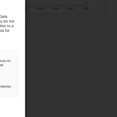
 Data
ou do not
ion to a
ta for
ences on
all
websites