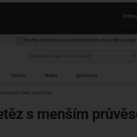
Zobraz
Rychlá konzultace prostřednictvím chatu WhatsApp
Odvětví
Služby
Společnost
í Energetický Řetěz S Menší Vůlí
řetěz s menším průvě