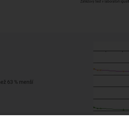
Zátěžový test v laboratoři igus
než 63 % menší