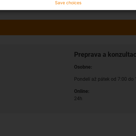
Save choices
Preprava a konzulta
Osobne:
Pondelí až pátek od 7:00 do 
Online:
24h