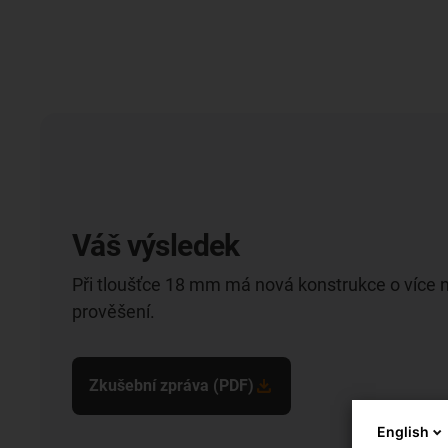
Váš výsledek
Při tloušťce 18 mm má nová konstrukce o více 
prověšení.
Zkušební zpráva (PDF)
English