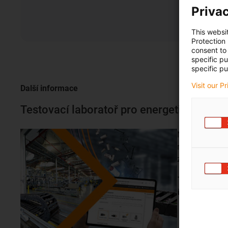
Privac
This websi
Protection
consent to 
specific p
specific pu
Visit our P
Další informace
Testovací laboratoř pro energetické řetěz
Na celkem 180
ročně provedou
zkušebních cy
Testovací lab
řetězy