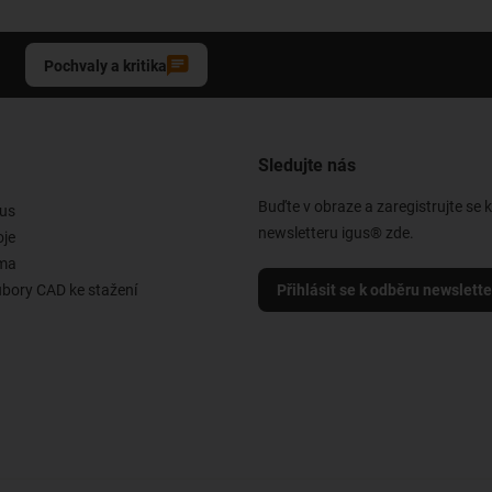
Pochvaly a kritika
Sledujte nás
Buďte v obraze a zaregistrujte se 
us
newsletteru igus® zde.
oje
rma
ubory CAD ke stažení
Přihlásit se k odběru newslett