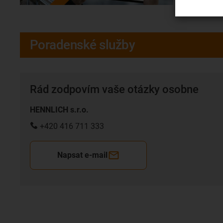
Poradenské služby
Rád zodpovím vaše otázky osobne
HENNLICH s.r.o.
+420 416 711 333
Napsat e-mail