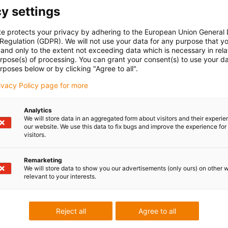
y settings
te protects your privacy by adhering to the European Union General
 Regulation (GDPR). We will not use your data for any purpose that y
and only to the extent not exceeding data which is necessary in relat
urpose(s) of processing. You can grant your consent(s) to use your da
rposes below or by clicking "Agree to all".
rivacy Policy page for more
y
Analytics
We will store data in an aggregated form about visitors and their experi
our website. We use this data to fix bugs and improve the experience for 
 zkušebních stanicích se
visitors.
 více než tři miliardy
klů.
Remarketing
We will store data to show you our advertisements (only ours) on other 
relevant to your interests.
oratoř pro energetické
Reject all
Agree to all