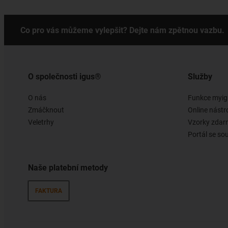
Co pro vás můžeme vylepšit? Dejte nám zpětnou vazbu.
O společnosti igus®
Služby
O nás
Funkce myig
Zmáčknout
Online nástr
Veletrhy
Vzorky zda
Portál se so
Naše platební metody
FAKTURA