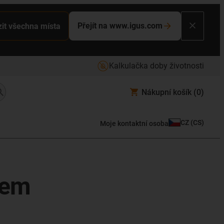
Přejít na www.igus.com
it všechna místa
Kalkulačka doby životnosti
Nákupní košík
(0)
CZ
(
CS
)
Moje kontaktní osoba
sem