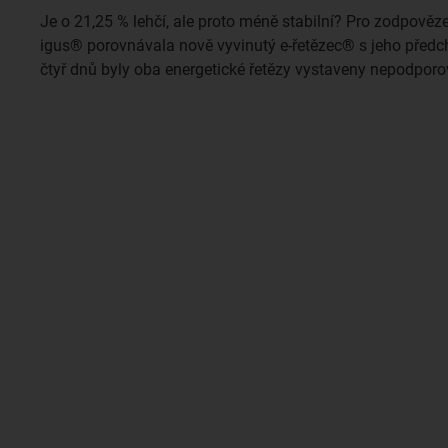
Je o 21,25 % lehčí, ale proto méně stabilní? Pro zodpověz
igus® porovnávala nově vyvinutý e-řetězec® s jeho předc
čtyř dnů byly oba energetické řetězy vystaveny nepodporo