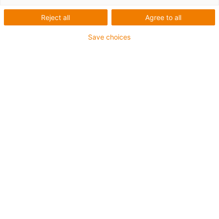
Reject all
Agree to all
Co je klouzavá aplikace?
Save choices
Při klouzavých aplikacích klouže horní dráha
energetického řetězu po spodní dráze nebo po kluzné
ploše přidruženého vodicího žlabu. Klouzavé aplikace se
používají v aplikacích s dlouhými dráhami - tj. tam, kde
již nelze realizovat nepodporovanou délku energetického
řetězu.