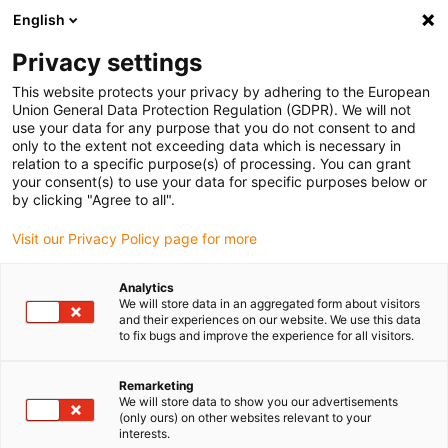
English
Vyberte místo pro doručení
Privacy settings
Výběr stránky země/oblasti může ovlivnit různé faktory
This website protects your privacy by adhering to the European
Union General Data Protection Regulation (GDPR). We will not
Zobrazit všechna místa
use your data for any purpose that you do not consent to and
only to the extent not exceeding data which is necessary in
relation to a specific purpose(s) of processing. You can grant
Přejít na www.igus.com
your consent(s) to use your data for specific purposes below or
by clicking "Agree to all".
Visit our Privacy Policy page for more
(0)
Analytics
We will store data in an aggregated form about visitors
Domovská stránka
Typy aplikací
Posuvné
and their experiences on our website. We use this data
to fix bugs and improve the experience for all visitors.
Klouzavé aplikace pro
Remarketing
We will store data to show you our advertisements
(only ours) on other websites relevant to your
dlouhé cesty
interests.