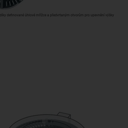
 díky definované úhlové mřížce a předvrtaným otvorům pro upevnění výšky