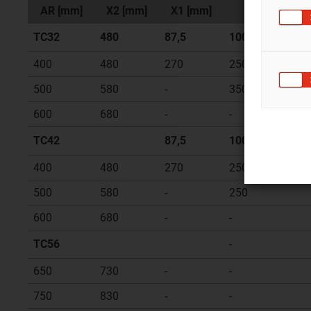
AR [mm]
X2 [mm]
X1 [mm]
v závislosti 
TC32
480
87,5
100
400
480
270
250
500
580
-
350
600
680
-
-
TC42
87,5
100
400
480
270
250
500
580
-
250
600
680
-
-
TC56
-
650
730
-
-
750
830
-
-