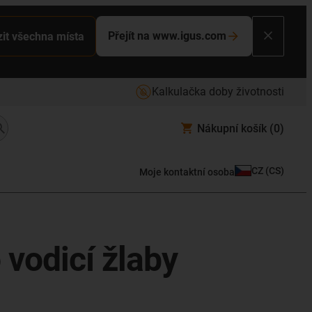
Přejít na www.igus.com
it všechna místa
Kalkulačka doby životnosti
Nákupní košík
(0)
CZ
(
CS
)
Moje kontaktní osoba
 vodicí žlaby