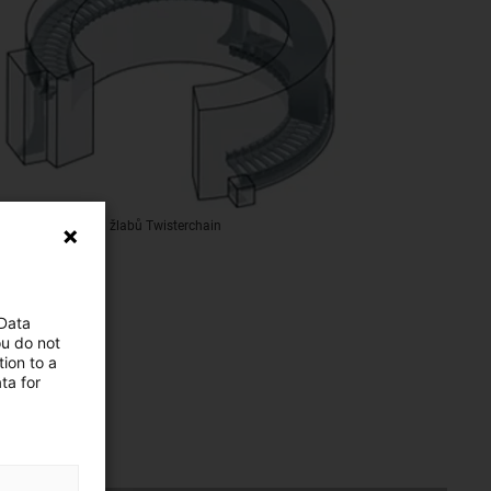
otřebný pro systém žlabů Twisterchain
 Data
ou do not
ion to a
ta for