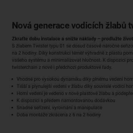
Nová generace vodicích žlabů t
Zkraťte dobu instalace a snižte náklady – prodlužte život
S žlabem Twister typu 01 se dosud časově náročné seřizov
na 2 hodiny. Díky konstrukci téměř výhradně z plastu pom
vašeho systému a minimalizovat hlučnost. K dispozici p
twisterchain z nové i předchozí produktové řady.
Vhodné pro vysokou dynamiku díky plnému vedení horn
Tišší a plynulejší vedení v žlabu díky souvislé vodicí ho
Horní vedení je vedeno v nové plastové žlabu a podepře
K dispozici s předem namontovanou dodávkou
Snadné seřízení, vyrovnání a manipulace
Doba montáže zkrácena z 6 na 2 hodiny