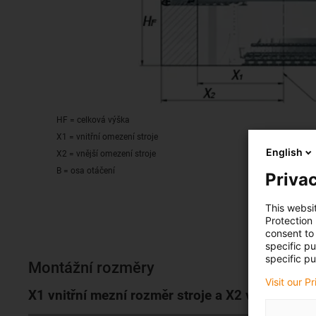
HF = celková výška
X1 = vnitřní omezení stroje
English
X2 = vnější omezení stroje
B = osa otáčení
Privac
This websi
Protection
consent to 
specific p
specific pu
Montážní rozměry
Visit our P
X1 vnitřní mezní rozměr stroje a X2 vnější mezn