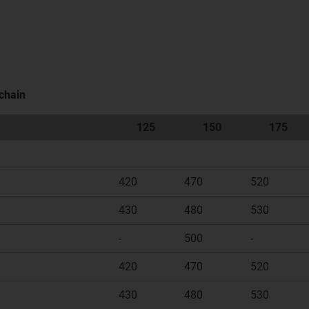
rchain
125
150
175
420
470
520
430
480
530
-
500
-
420
470
520
430
480
530