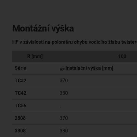
Montážní výška
HF v závislosti na poloměru ohybu vodicího žlabu twiste
R [mm]
100
Série
Instalační výška [mm]
HF
TC32
370
TC42
380
TC56
-
2808
370
3808
380