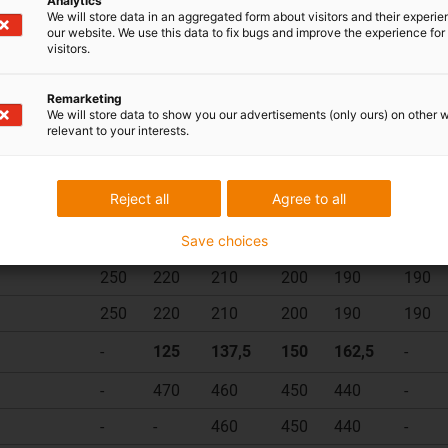
Analytics
na Bi [mm]
We will store data in an aggregated form about visitors and their experi
our website. We use this data to fix bugs and improve the experience for 
visitors.
108
125
137,5
150
250
220
210
200
Remarketing
We will store data to show you our advertisements (only ours) on other 
350
320
310
300
relevant to your interests.
450
420
410
400
Reject all
Agree to all
108
125
137,5
150
162,5
168
Save choices
250
220
210
200
190
190
250
220
210
200
190
190
250
220
210
200
190
190
-
125
137,5
150
162,5
-
-
470
460
450
440
-
-
-
460
450
440
-