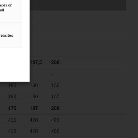
ences on
all
websites
175
187,5
200
180
-
-
180
180
150
180
180
150
175
187
200
430
420
400
430
420
400