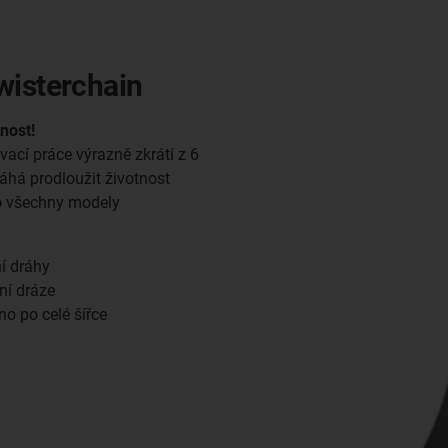
wisterchain
nost!
ací práce výrazně zkrátí z 6
áhá prodloužit životnost
ro všechny modely
í dráhy
rní dráze
no po celé šířce