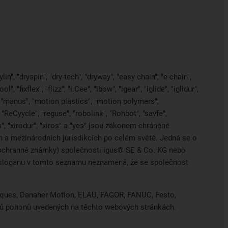
in", "dryspin", "dry-tech", "dryway", "easy chain", "e-chain",
 "fixflex", "flizz", "i.Cee", "ibow", "igear", "iglide", "iglidur",
, "manus", "motion plastics", "motion polymers",
"ReCyycle", "reguse", "robolink", "Rohbot", "savfe",
es", "xirodur", "xiros" a "yes" jsou zákonem chráněné
a mezinárodních jurisdikcích po celém světě. Jedná se o
ci ochranné známky) společnosti igus® SE & Co. KG nebo
o sloganu v tomto seznamu neznamená, že se společnost
hniques, Danaher Motion, ELAU, FAGOR, FANUC, Festo,
obců pohonů uvedených na těchto webových stránkách.