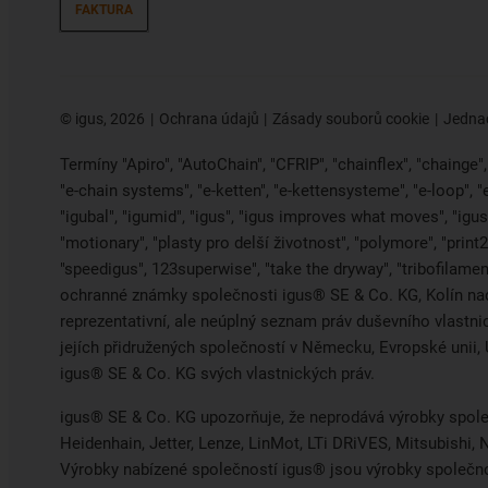
FAKTURA
©
igus, 2026
Ochrana údajů
Zásady souborů cookie
Jednac
Termíny "Apiro", "AutoChain", "CFRIP", "chainflex", "chainge", "
"e-chain systems", "e-ketten", "e-kettensysteme", "e-loop", 
"igubal", "igumid", "igus", "igus improves what moves", "igus:
"motionary", "plasty pro delší životnost", "polymore", "print
"speedigus", 123superwise", "take the dryway", "tribofilament
ochranné známky společnosti igus® SE & Co. KG, Kolín na
reprezentativní, ale neúplný seznam práv duševního vlastn
jejích přidružených společností v Německu, Evropské uni
igus® SE & Co. KG svých vlastnických práv.
igus® SE & Co. KG upozorňuje, že neprodává výrobky spole
Heidenhain, Jetter, Lenze, LinMot, LTi DRiVES, Mitsubishi
Výrobky nabízené společností igus® jsou výrobky společn