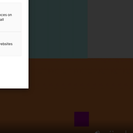
ences on
all
websites