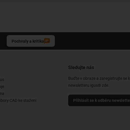
Pochvaly a kritika
Sledujte nás
Buďte v obraze a zaregistrujte se 
us
newsletteru igus® zde.
oje
rma
ubory CAD ke stažení
Přihlásit se k odběru newslett