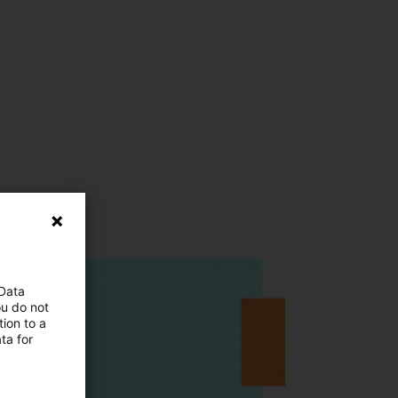
 Data
ou do not
ion to a
ta for