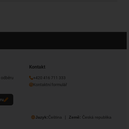
Kontakt
k odběru
+420 416 711 333
Kontaktní formulář
eru
Jazyk:
Čeština
Země:
Česká republika