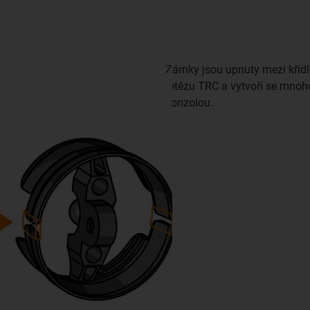
Zámky jsou upnuty mezi křídl
řetězu TRC a vytvoří se mnoh
konzolou.