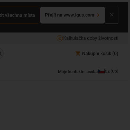
Přejít na www.igus.com
it všechna místa
Kalkulačka doby životnosti
Nákupní košík
(0)
CZ
(
CS
)
Moje kontaktní osoba