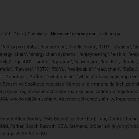
í řád
Otisk
Podmínky
Nastavení ochrany dat
Jednací řád
řetězy pro jeřáby", "conprotect", "cradle-chain", "CTD", "drygear", "dryl
"energy
chain", "energy chain systems", "enjoyneering", "e-skin", "e-spool",
bike", "igusGO", "igutex", "iguverse", "iguversum", "kineKIT",
"kopla"
2mold", "Rawbot", "RBTX", "RCYL", "readycable", "readychain", "ReBeL", 
", "tribotape", "triflex", "twisterchain", "when it moves, igus improv
d Rýnem, ve Spolkové republice Německo a v mnoha dalších zemích 
ictví (např. registrované ochranné známky nebo žádosti o registra
i, USA a/nebo dalších zemích. Absence ochranné známky, loga neb
čností Allen Bradley, B&R, Baumüller, Beckhoff, Lahr, Control Tec
, NUM, Parker, Bosch Rexroth, SEW, Siemens, Stöber ani jiných výr
osti igus® SE & Co. KG.