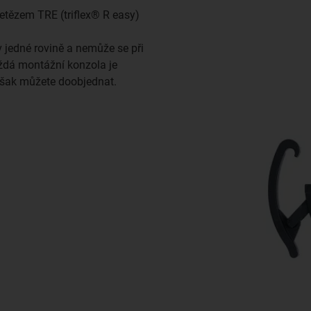
 řetězem TRE (triflex® R easy)
v jedné rovině a nemůže se při
aždá montážní konzola je
šak můžete doobjednat.