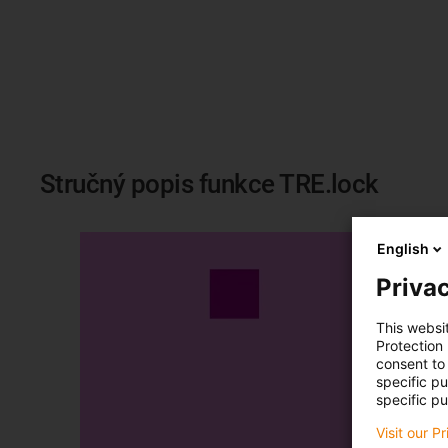
Stručný popis funkce TRE.lock
English
Privac
This websi
Protection
consent to 
specific p
specific pu
Visit our P