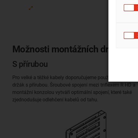
Možnosti montážních držáků
S přírubou
Pro velké a těžké kabely doporučujeme použít montážní
držák s přírubou. Šroubové spojení mezi triflexem R HD a
montážní konzolou vytváří optimální spojení, které také
zjednodušuje odlehčení kabelů od tahu.