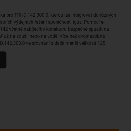
tka pro TRHD.142.300.0, kterou lze integrovat do různých
astních výdejních řešení společnosti igus. Pomocí e-
.142 včetně nabíjecího konektoru bezpečně spustit na
- ať už na souši, nebo na vodě. Více než dvojnásobná
.142.300.0 ve srovnání s další menší velikostí 125.