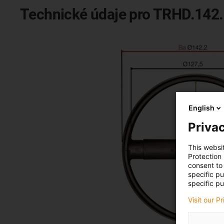
Technické údaje pro TRHD.142
English
Privac
This websi
Protection
consent to 
specific p
specific pu
Visit our P