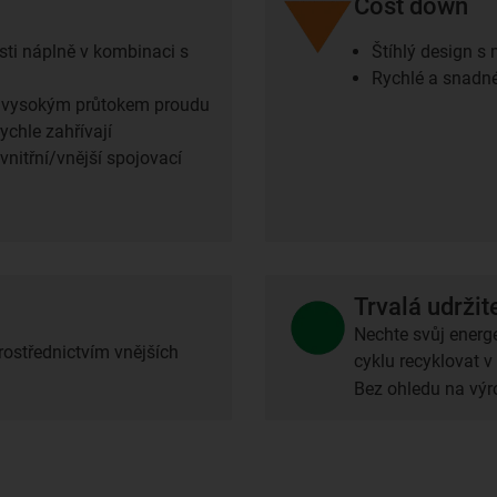
Cost down
sti náplně v kombinaci s
Štíhlý design 
Rychlé a snadné
ů s vysokým průtokem proudu
ychle zahřívají
nitřní/vnější spojovací
Trvalá udržit
Nechte svůj energe
střednictvím vnějších
cyklu recyklovat 
Bez ohledu na vý