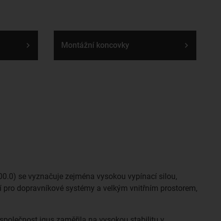
Montážní koncovky
00.0) se vyznačuje zejména vysokou vypínací silou,
tí pro dopravníkové systémy a velkým vnitřním prostorem,
společnost igus zaměřila na vysokou stabilitu v