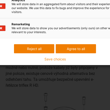
Analytics
We will store data in an aggregated form about visitors and their experi
our website. We use this data to fix bugs and improve the experience for 
visitors.
Remarketing
We will store data to show you our advertisements (only ours) on other 
relevant to your interests.
Reject all
Agree to all
Bez odlehčení tahu
Save choices
Pokud přímé odlehčení tahu na konci triflexu R HD není
možné nebo nutné, protože kabely již byly připojeny v
jiné poloze, existuje cenově výhodná alternativa bez
odlehčení tahu. Ta umožňuje bezpečné upevnění e-
řetězce triflex R HD.