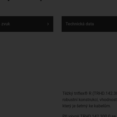
 zvuk
Technická data
Těžký triflex® R (TRHD.142.3
robustní konstrukcí, vhodnos
který je šetrný ke kabelům.
Při vývoji TRHD.142.300.0 se 