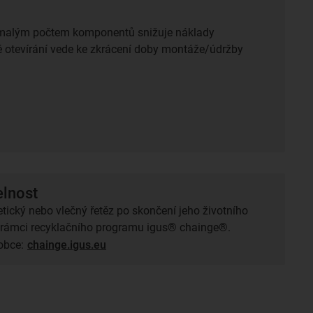
s malým počtem komponentů snižuje náklady
 otevírání vede ke zkrácení doby montáže/údržby
elnost
tický nebo vlečný řetěz po skončení jeho životního
v rámci recyklačního programu igus® chainge®.
robce:
chainge.igus.eu