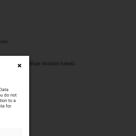
7 mm
trany, což usnadňuje vkládání kabelů
 Data
ou do not
ion to a
ta for