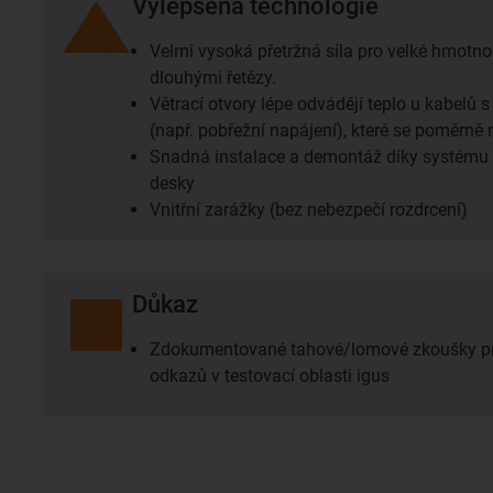
Vylepšená technologie
Velmi vysoká přetržná síla pro velké hmotno
dlouhými řetězy.
Větrací otvory lépe odvádějí teplo u kabel
(např. pobřežní napájení), které se poměrně r
Snadná instalace a demontáž díky systému v
desky
Vnitřní zarážky (bez nebezpečí rozdrcení)
Důkaz
Zdokumentované tahové/lomové zkoušky pro
odkazů v testovací oblasti igus