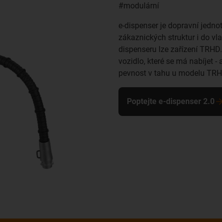
#modulární
e-dispenser je dopravní jedno
zákaznických struktur i do vl
dispenseru lze zařízení TRHD
vozidlo, které se má nabíjet 
pevnost v tahu u modelu TRHD
Poptejte e-dispenser 2.0