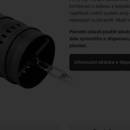
kombinaci s dobrou a bezpeč
například vnitřní systém stop
nebezpečí rozdrcení®. Malé vět
Původní oblastí použití toho
dále vyvinutého e-dispenseru
plavidel.
Informační stránka e-disp