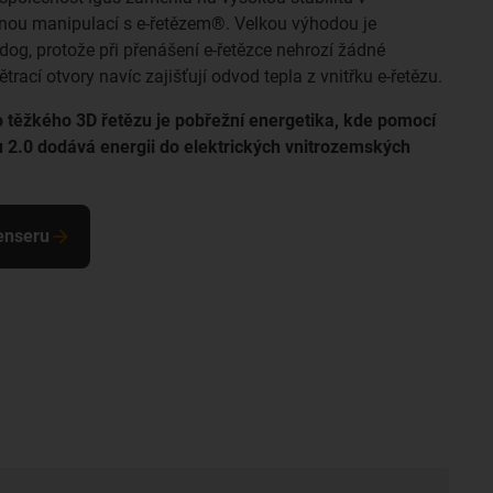
nou manipulací s e-řetězem®. Velkou výhodou je
-dog, protože při přenášení e-řetězce nehrozí žádné
rací otvory navíc zajišťují odvod tepla z vnitřku e-řetězu.
to těžkého 3D řetězu je pobřežní energetika, kde pomocí
 2.0 dodává energii do elektrických vnitrozemských
enseru