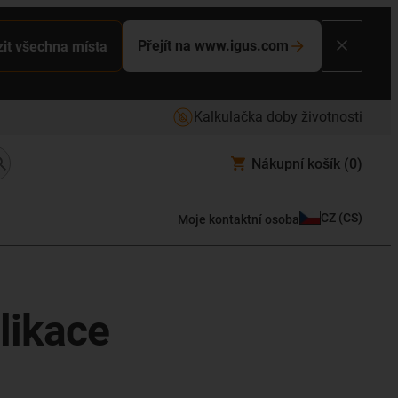
Přejít na www.igus.com
it všechna místa
Kalkulačka doby životnosti
Nákupní košík
(0)
CZ
(
CS
)
Moje kontaktní osoba
likace