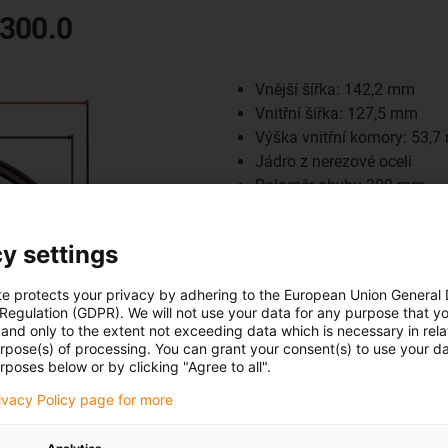
.300.0
Vnější šířka: 142,2 mm
Vnitřní šířka: 127,5 mm
Výška vnitřní komory: 53,
Jádro z nerezové oceli
Poloměr ohybu 300 mm
Řetěz lze otevřít z vnější s
y settings
te protects your privacy by adhering to the European Union General
 Regulation (GDPR). We will not use your data for any purpose that y
and only to the extent not exceeding data which is necessary in relat
urpose(s) of processing. You can grant your consent(s) to use your da
rposes below or by clicking "Agree to all".
rivacy Policy page for more