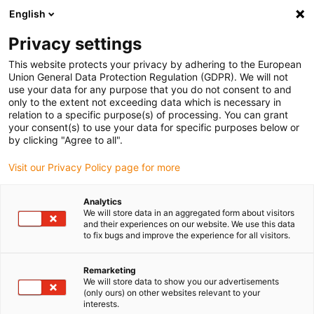
English
Vyberte místo pro doručení
Privacy settings
Výběr stránky země/oblasti může ovlivnit různé faktory
This website protects your privacy by adhering to the European
Union General Data Protection Regulation (GDPR). We will not
Zobrazit všechna místa
use your data for any purpose that you do not consent to and
only to the extent not exceeding data which is necessary in
relation to a specific purpose(s) of processing. You can grant
Přejít na www.igus.com
your consent(s) to use your data for specific purposes below or
by clicking "Agree to all".
Visit our Privacy Policy page for more
(0)
Analytics
We will store data in an aggregated form about visitors
Domovská stránka
Novinky z robotiky
triflex R TRE.85.135.0.C
and their experiences on our website. We use this data
to fix bugs and improve the experience for all visitors.
Silné spojení s
Remarketing
We will store data to show you our advertisements
(only ours) on other websites relevant to your
TRE.85.135.0.C jako
interests.