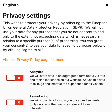
English
Vyberte místo pro doručení
Privacy settings
Výběr stránky země/oblasti může ovlivnit různé faktory
This website protects your privacy by adhering to the European
Union General Data Protection Regulation (GDPR). We will not
Zobrazit všechna místa
use your data for any purpose that you do not consent to and
only to the extent not exceeding data which is necessary in
relation to a specific purpose(s) of processing. You can grant
Přejít na www.igus.com
your consent(s) to use your data for specific purposes below or
by clicking "Agree to all".
Visit our Privacy Policy page for more
(0)
Analytics
We will store data in an aggregated form about visitors
Domovská stránka
Produkty
twisterband
and their experiences on our website. We use this data
to fix bugs and improve the experience for all visitors.
twisterband – rotační
Remarketing
We will store data to show you our advertisements
(only ours) on other websites relevant to your
pohyby ve velmi malých
interests.