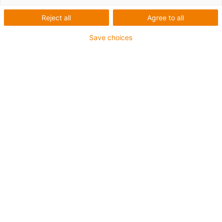
Reject all
Agree to all
Save choices
Obrázek 01
igus® Tenzometrie jsou testovány v praxi s ohledem na
širokou škálu parametrů.
Ať už pod vlivem kapalin, jako je voda nebo olej, nebo při
různých okolních teplotách, při interních testech hraje roli