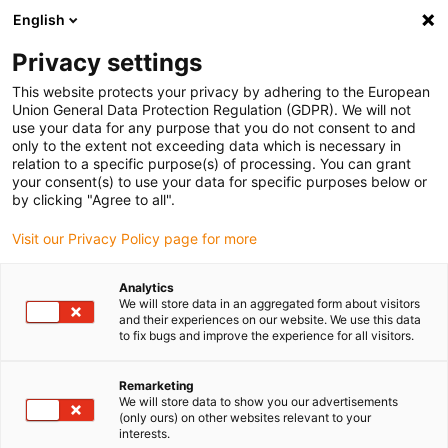
English
Vyberte místo pro doručení
Privacy settings
Výběr stránky země/oblasti může ovlivnit různé faktory
This website protects your privacy by adhering to the European
Union General Data Protection Regulation (GDPR). We will not
Zobrazit všechna místa
use your data for any purpose that you do not consent to and
only to the extent not exceeding data which is necessary in
relation to a specific purpose(s) of processing. You can grant
Přejít na www.igus.com
your consent(s) to use your data for specific purposes below or
by clicking "Agree to all".
Visit our Privacy Policy page for more
(0)
Analytics
We will store data in an aggregated form about visitors
Domovská stránka
Odlehčení kabelu
Zkoušky v tahu
and their experiences on our website. We use this data
to fix bugs and improve the experience for all visitors.
igus® Tahová zkouška
Remarketing
We will store data to show you our advertisements
(only ours) on other websites relevant to your
interests.