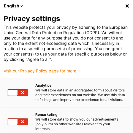
English
Vyberte místo pro doručení
Privacy settings
Výběr stránky země/oblasti může ovlivnit různé faktory
This website protects your privacy by adhering to the European
Union General Data Protection Regulation (GDPR). We will not
Zobrazit všechna místa
use your data for any purpose that you do not consent to and
only to the extent not exceeding data which is necessary in
relation to a specific purpose(s) of processing. You can grant
Přejít na www.igus.com
your consent(s) to use your data for specific purposes below or
by clicking "Agree to all".
Visit our Privacy Policy page for more
(0)
Analytics
We will store data in an aggregated form about visitors
Domovská stránka
Odlehčení kabelu
Blokové svorky Chainfix
and their experiences on our website. We use this data
to fix bugs and improve the experience for all visitors.
Remarketing
We will store data to show you our advertisements
(only ours) on other websites relevant to your
interests.