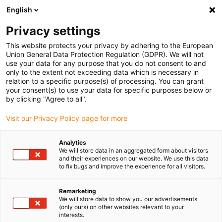
English
Vyberte místo pro doručení
Privacy settings
Výběr stránky země/oblasti může ovlivnit různé faktory
This website protects your privacy by adhering to the European
Union General Data Protection Regulation (GDPR). We will not
Zobrazit všechna místa
use your data for any purpose that you do not consent to and
only to the extent not exceeding data which is necessary in
relation to a specific purpose(s) of processing. You can grant
Přejít na www.igus.com
your consent(s) to use your data for specific purposes below or
by clicking "Agree to all".
Visit our Privacy Policy page for more
(0)
Analytics
We will store data in an aggregated form about visitors
Domovská stránka
Jednoduché aplikace
Systém E1
and their experiences on our website. We use this data
to fix bugs and improve the experience for all visitors.
Systém E1 - modulární,
Remarketing
We will store data to show you our advertisements
(only ours) on other websites relevant to your
jednodílný pás pro
interests.