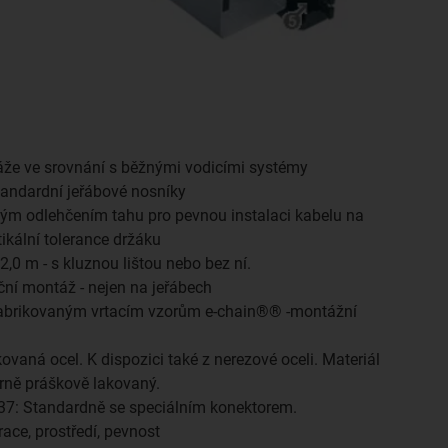
že ve srovnání s běžnými vodicími systémy
tandardní jeřábové nosníky
ným odlehčením tahu pro pevnou instalaci kabelu na
ikální tolerance držáku
2,0 m - s kluznou lištou nebo bez ní.
ční montáž - nejen na jeřábech
fabrikovaným vrtacím vzorům e-chain®® -montážní
ovaná ocel. K dispozici také z nerezové oceli. Materiál
erně práškově lakovaný.
37: Standardně se speciálním konektorem.
ace, prostředí, pevnost