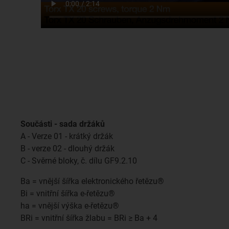
Součásti - sada držáků
A - Verze 01 - krátký držák
B - verze 02 - dlouhý držák
C - Svěrné bloky, č. dílu GF9.2.10
Ba = vnější šířka elektronického řetězu®
Bi = vnitřní šířka e-řetězu®
ha = vnější výška e-řetězu®
BRi = vnitřní šířka žlabu = BRi ≥ Ba + 4