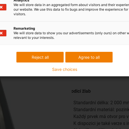
Analytics
We will store data in an aggregated form about visitors and their experi
our website. We use this data to fix bugs and improve the experience for 
visitors.
Remarketing
We will store data to show you our advertisements (only ours) on other 
relevant to your interests.
Reject all
Agree to all
Save choices
vodicí žlab
Standardní délka: 2 000 m
Standardní materiál: pozin
Každý prvek má otvor pro v
K dispozici je také verze s 