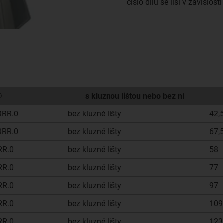
číslo dílu se liší v závislost
®
s kluznou lištou nebo bez ní
RRR.0
bez kluzné lišty
42,
RRR.0
bez kluzné lišty
67,
RR.0
bez kluzné lišty
58
RR.0
bez kluzné lišty
77
RR.0
bez kluzné lišty
97
RR.0
bez kluzné lišty
109
RR.0
bez kluzné lišty
123