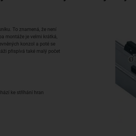
sníku. To znamená, že není
ba montáže je velmi krátká,
evněných konzol a poté se
ži přispívá také malý počet
hází ke stříhání hran