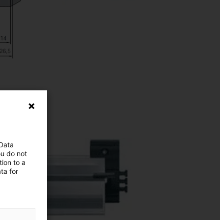
 Data
ou do not
ion to a
ta for