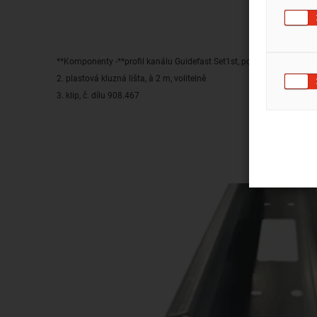
**Komponenty -**profil kanálu Guidefast Set1st, po 2 m
2. plastová kluzná lišta, à 2 m, volitelně
3. klip, č. dílu 908.467