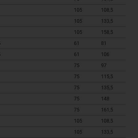
105
108,5
105
133,5
105
158,5
5
61
81
5
61
106
75
97
75
115,5
75
135,5
75
148
75
161,5
105
108,5
105
133,5