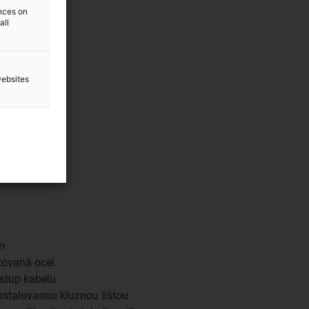
ences on
all
websites
m
kovaná ocel
stup kabelu
instalovanou kluznou lištou