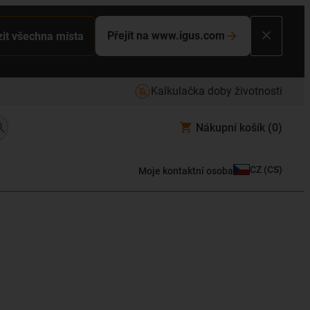
Přejít na www.igus.com
it všechna místa
Kalkulačka doby životnosti
Nákupní košík
(0)
CZ
(
CS
)
Moje kontaktní osoba