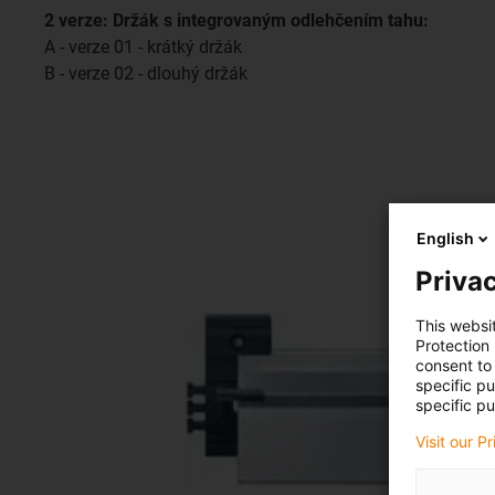
2 verze: Držák s integrovaným odlehčením tahu:
A - verze 01 - krátký držák
B - verze 02 - dlouhý držák
English
Privac
This websi
Protection
consent to 
specific p
specific pu
Visit our P