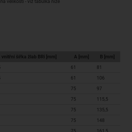
i na velikosti - viz tabulka níže
vnitřní šířka žlab BRi [mm]
A [mm]
B [mm]
5
61
81
5
61
106
75
97
75
115,5
75
135,5
75
148
75
161,5