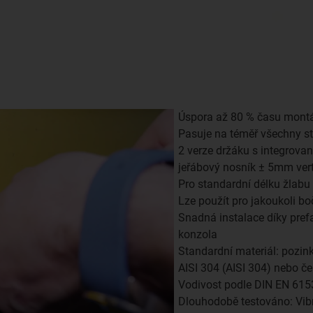
Úspora až 80 % času montá
Pasuje na téměř všechny s
2 verze držáku s integrova
jeřábový nosník ± 5mm vert
Pro standardní délku žlabu 
Lze použít pro jakoukoli bo
Snadná instalace díky pre
konzola
Standardní materiál: pozink
AISI 304 (AISI 304) nebo č
Vodivost podle DIN EN 615
Dlouhodobě testováno: Vibr