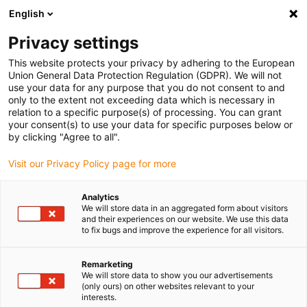
English
Vyberte místo pro doručení
Privacy settings
Výběr stránky země/oblasti může ovlivnit různé faktory
This website protects your privacy by adhering to the European
Union General Data Protection Regulation (GDPR). We will not
Zobrazit všechna místa
use your data for any purpose that you do not consent to and
only to the extent not exceeding data which is necessary in
relation to a specific purpose(s) of processing. You can grant
Přejít na www.igus.com
your consent(s) to use your data for specific purposes below or
by clicking "Agree to all".
Visit our Privacy Policy page for more
(0)
Analytics
We will store data in an aggregated form about visitors
Domovská stránka
and their experiences on our website. We use this data
to fix bugs and improve the experience for all visitors.
Malé energetické řetězy pro malé instalační prostory
E2 mini
Remarketing
We will store data to show you our advertisements
E2 mini - Jednodílné a
(only ours) on other websites relevant to your
interests.