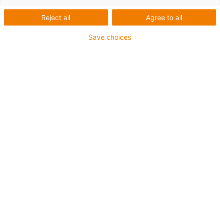
E4Q
Reject all
Agree to all
Rozšíření modulární
Save choices
stavebnice E4Q