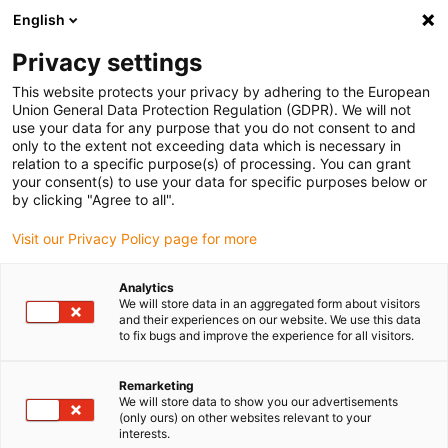
English
Vyberte místo pro doručení
Privacy settings
Výběr stránky země/oblasti může ovlivnit různé faktory
This website protects your privacy by adhering to the European
Union General Data Protection Regulation (GDPR). We will not
Zobrazit všechna místa
use your data for any purpose that you do not consent to and
only to the extent not exceeding data which is necessary in
relation to a specific purpose(s) of processing. You can grant
Přejít na www.igus.com
your consent(s) to use your data for specific purposes below or
by clicking "Agree to all".
Visit our Privacy Policy page for more
(0)
Analytics
We will store data in an aggregated form about visitors
Domovská stránka
Nové produkty
Příslušenství Řady E4Q
and their experiences on our website. We use this data
to fix bugs and improve the experience for all visitors.
Nové příslušenství pro
Remarketing
We will store data to show you our advertisements
(only ours) on other websites relevant to your
oddělení interiéru modelu
interests.