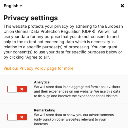
English
Vyberte místo pro doručení
Privacy settings
Výběr stránky země/oblasti může ovlivnit různé faktory
This website protects your privacy by adhering to the European
Union General Data Protection Regulation (GDPR). We will not
Zobrazit všechna místa
use your data for any purpose that you do not consent to and
only to the extent not exceeding data which is necessary in
relation to a specific purpose(s) of processing. You can grant
Přejít na www.igus.com
your consent(s) to use your data for specific purposes below or
by clicking "Agree to all".
Visit our Privacy Policy page for more
(0)
Analytics
We will store data in an aggregated form about visitors
Domovská stránka
Nové produkty
Hřeben S Více Řetězy
and their experiences on our website. We use this data
to fix bugs and improve the experience for all visitors.
Multi-tiewrap deska
Remarketing
We will store data to show you our advertisements
(only ours) on other websites relevant to your
3XXX.ZB.M pro
interests.