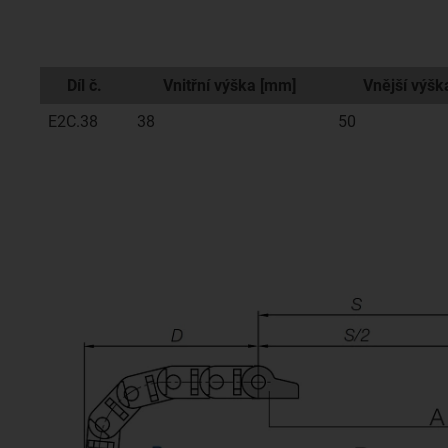
Díl č.
Vnitřní výška [mm]
Vnější výšk
E2C.38
38
50