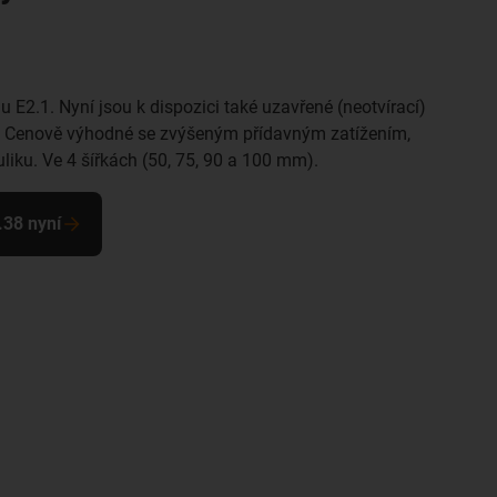
E2.1. Nyní jsou k dispozici také uzavřené (neotvírací)
m. Cenově výhodné se zvýšeným přídavným zatížením,
uliku. Ve 4 šířkách (50, 75, 90 a 100 mm).
.38 nyní