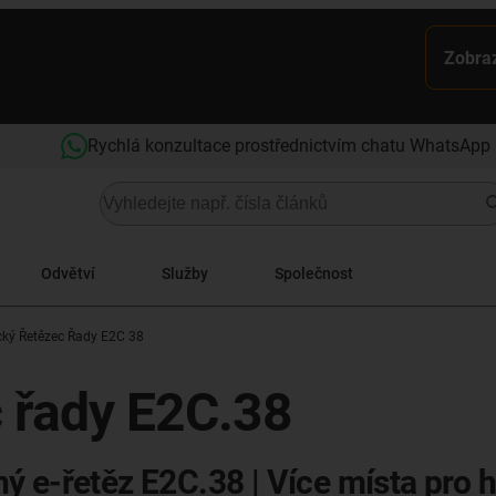
Zobraz
Rychlá konzultace prostřednictvím chatu WhatsApp
Odvětví
Služby
Společnost
cký Řetězec Řady E2C 38
c řady E2C.38
ý e-řetěz E2C.38 | Více místa pro 