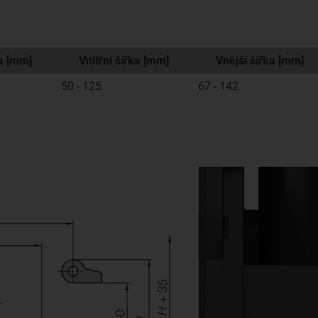
a [mm]
Vnitřní šířka [mm]
Vnější šířka [mm]
50 - 125
67 - 142