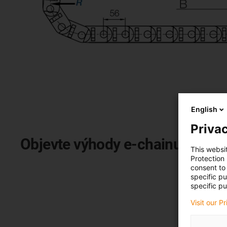
English
Privac
Objevte výhody e-chainu® E2.1
This websi
Protection
consent to 
specific p
specific pu
Visit our P