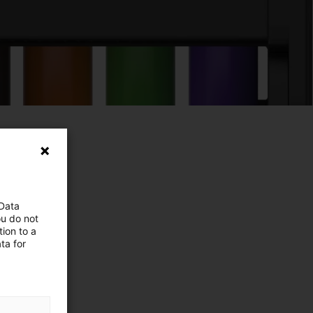
 Data
ou do not
ion to a
ta for