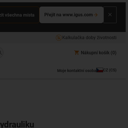
Přejít na www.igus.com
it všechna místa
Kalkulačka doby životnosti
Nákupní košík
(0)
CZ
(
CS
)
Moje kontaktní osoba
hydrauliku