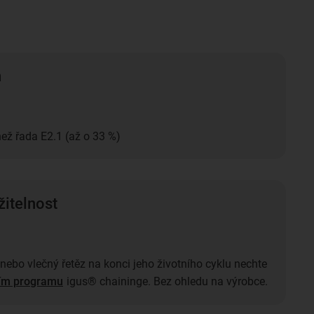
n
než řada E2.1 (až o 33 %)
žitelnost
 nebo vlečný řetěz na konci jeho životního cyklu nechte
ním programu
igus® chaininge. Bez ohledu na výrobce.