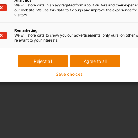
Analytics
We will store data in an aggregated form about visitors and their experi
our website. We use this data to fix bugs and improve the experience for 
visitors.
Remarketing
We will store data to show you our advertisements (only ours) on other 
relevant to your interests.
Reject all
Agree to all
Save choices