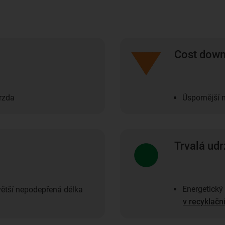
Cost dow
brzda
Úspornější 
Trvalá udr
Energetický
větší nepodepřená délka
v recyklač