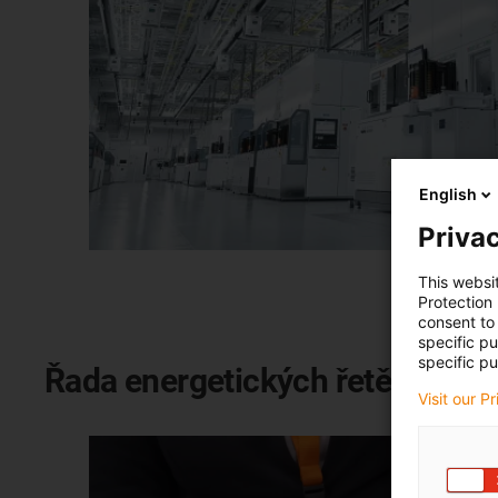
English
Privac
This websi
Protection
consent to 
specific p
specific pu
Řada energetických řetězů C6 pr
Visit our P