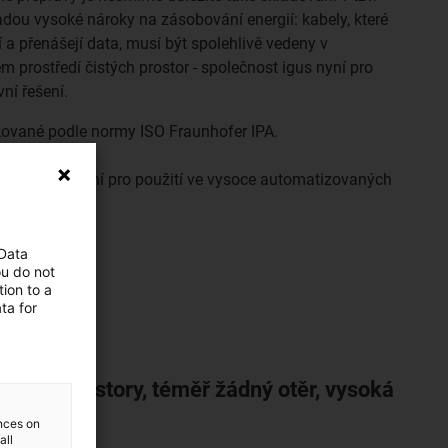
dou vysoké nároky na zásobování energií: kabely, které
 a přenášejí data, musí být spolehlivě vedeny v
prostředí čistých prostor - společnost igus nyní pro
vní řešení.
ikované podle normy ISO Fraunhofer IPA.
stách
držbu - ideální pro použití ve vysoce automatizovaných
 Data
ou do not
ion to a
ta for
 čisté prostory, téměř žádný otěr, vysoká
ences on
all