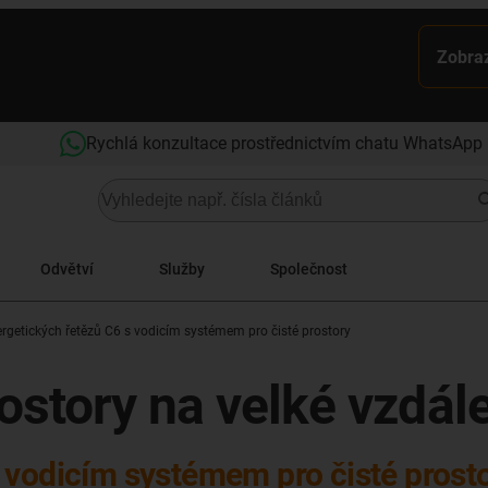
Zobraz
Rychlá konzultace prostřednictvím chatu WhatsApp
Odvětví
Služby
Společnost
rgetických řetězů C6 s vodicím systémem pro čisté prostory
ostory na velké vzdál
 vodicím systémem pro čisté prost