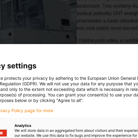
zásobnících. Tyto systémy kla
zásobují jednotky OHT energií
dynamickém a často stísněném 
tento účel nabízí nové inovati
Odolné proti oděru a certif
Spolehlivé na dlouhých ce
Modulární a nenáročný na ú
čistých prostorech
y settings
te protects your privacy by adhering to the European Union General
 Regulation (GDPR). We will not use your data for any purpose that y
and only to the extent not exceeding data which is necessary in relat
urpose(s) of processing. You can grant your consent(s) to use your da
rposes below or by clicking "Agree to all".
o aplikace v čistých prostorách
rivacy Policy page for more
Nejvyšší vhodnost pro
Analytics
stabilita
We will store data in an aggregated form about visitors and their experi
our website. We use this data to fix bugs and improve the experience for 