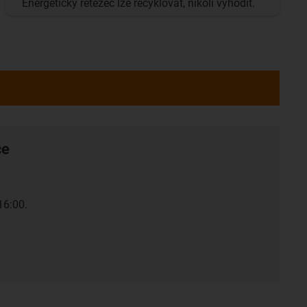
Energetický řetězec lze recyklovat, nikoli vyhodit.
ce
16:00.