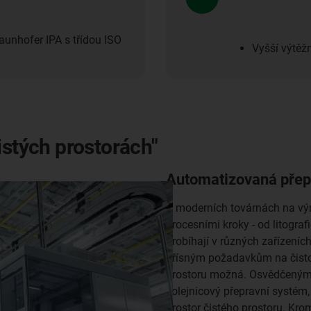
aunhofer IPA s třídou ISO
Vyšší výtěžn
istých prostorách"
Automatizovaná přepr
V moderních továrnách na vý
procesními kroky - od litograf
probíhají v různých zařízeníc
přísným požadavkům na čistot
prostoru možná. Osvědčeným 
kolejnicový přepravní systém
prostor čistého prostoru. Kro