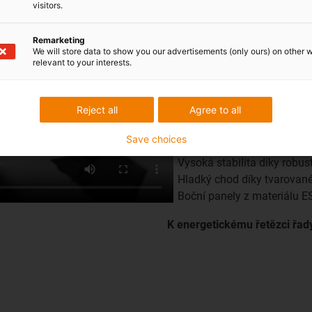
Odolnost proti oděru je rozho
visitors.
čistých prostorech. Řada ener
sotva měřitelný. Sotva může b
Remarketing
We will store data to show you our advertisements (only ours) on other 
energetického řetězu C6 pro č
relevant to your interests.
extrémně tichý chod a snadn
Technicky vzhůru:
Reject all
Agree to all
Optimalizovaná konstrukce
Save choices
Pro aplikace v čistých pros
Vysoká stabilita díky robu
Hladký chod díky tvarovan
Boční panely z materiálu E
K energetickému řetězci řa