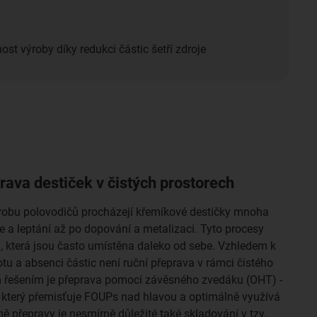
ost výroby díky redukci částic šetří zdroje
ava destiček v čistých prostorech
robu polovodičů procházejí křemíkové destičky mnoha
ie a leptání až po dopování a metalizaci. Tyto procesy
h, která jsou často umístěna daleko od sebe. Vzhledem k
u a absenci částic není ruční přeprava v rámci čistého
řešením je přeprava pomocí závěsného zvedáku (OHT) -
, který přemisťuje FOUPs nad hlavou a optimálně využívá
mě přepravy je nesmírně důležité také skladování v tzv.