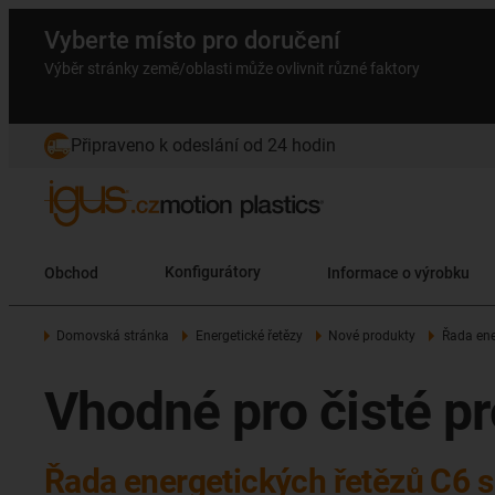
Vyberte místo pro doručení
Výběr stránky země/oblasti může ovlivnit různé faktory
Připraveno k odeslání od 24 hodin
Obchod
Konfigurátory
Informace o výrobku
Domovská stránka
Energetické řetězy
Nové produkty
Řada ene
Vhodné pro čisté pr
Řada energetických řetězů C6 s