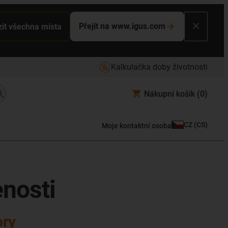
Přejít na www.igus.com
it všechna místa
Kalkulačka doby životnosti
Nákupní košík
(0)
CZ
(
CS
)
Moje kontaktní osoba
enosti
ory