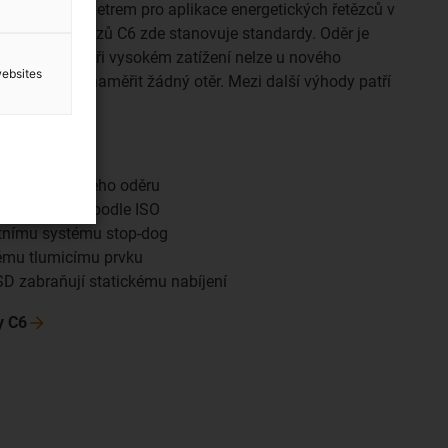
dujícím parametrem pro aplikace energetických řetězců v
getických řetězů C6 zde stanovuje standardy. Oděr je
ýt lepší: ani při vysokém zatížení nelze u nového
websites
isté prostory naměřit žádný otěr. Mezi další výhody patří
á montáž.
 bez měřitelného oděru
torách třídy 1 podle ISO
stnímu systému stop-dog
ému tlumicímu prvku
SD zabraňují statickému nabíjení
dy
C6