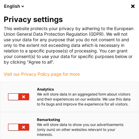
English
Vyberte místo pro doručení
Privacy settings
Výběr stránky země/oblasti může ovlivnit různé faktory
This website protects your privacy by adhering to the European
Union General Data Protection Regulation (GDPR). We will not
Zobrazit všechna místa
use your data for any purpose that you do not consent to and
only to the extent not exceeding data which is necessary in
relation to a specific purpose(s) of processing. You can grant
Přejít na www.igus.com
your consent(s) to use your data for specific purposes below or
by clicking "Agree to all".
Visit our Privacy Policy page for more
(0)
Analytics
We will store data in an aggregated form about visitors
Domovská stránka
Aplikace
Elektrárny
and their experiences on our website. We use this data
to fix bugs and improve the experience for all visitors.
Těžké plasty - Použití v
Remarketing
We will store data to show you our advertisements
kraftwerken
(only ours) on other websites relevant to your
interests.