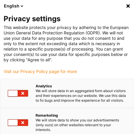
English
Vyberte místo pro doručení
Privacy settings
Výběr stránky země/oblasti může ovlivnit různé faktory
This website protects your privacy by adhering to the European
Union General Data Protection Regulation (GDPR). We will not
Zobrazit všechna místa
use your data for any purpose that you do not consent to and
only to the extent not exceeding data which is necessary in
relation to a specific purpose(s) of processing. You can grant
Přejít na www.igus.com
your consent(s) to use your data for specific purposes below or
by clicking "Agree to all".
Visit our Privacy Policy page for more
(0)
Analytics
We will store data in an aggregated form about visitors
Domovská stránka
Rameno robota
návrháři robolink
and their experiences on our website. We use this data
to fix bugs and improve the experience for all visitors.
robolink® designer
Remarketing
We will store data to show you our advertisements
(only ours) on other websites relevant to your
interests.