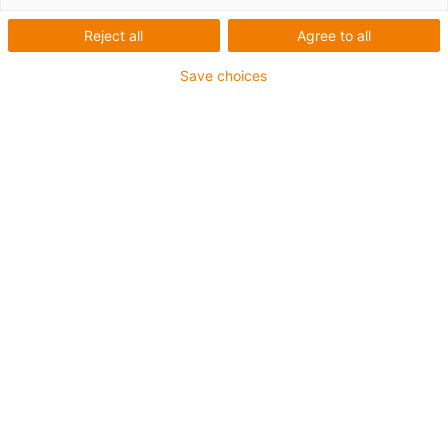
pro elektromechanická ramena - individuálně
Reject all
Agree to all
konfigurovaná a simulovaná z první osy do formy
Pomocí aplikace robolink® Designer si můžete snadno a
Save choices
rychle nakonfigurovat vlastní robotické rameno
robolink® D online v intuitivním rozhraní CAD. Výběrem
jednotlivých komponent robotu robolink® krok za
krokem individuálně nakonfigurujete robotické rameno
od první osy až po formu.