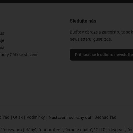
Sledujte nás
Buďte v obraze a zaregistrujte se 
us
newsletteru igus® zde.
oje
rma
ubory CAD ke stažení
Přihlásit se k odběru newslett
í řád
Otisk
Podmínky
Nastavení ochrany dat
Jednací řád
řetězy pro jeřáby", "conprotect", "cradle-chain", "CTD", "drygear", "dryl