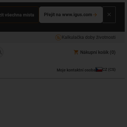
Přejít na www.igus.com
it všechna místa
Kalkulačka doby životnosti
Nákupní košík
(0)
CZ
(
CS
)
Moje kontaktní osoba