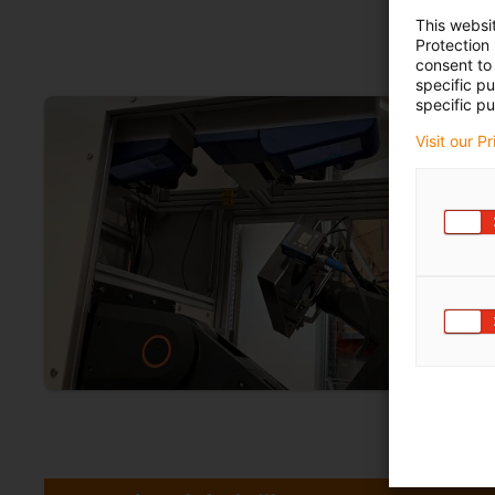
This websi
Protection
consent to 
specific p
specific pu
Visit our P