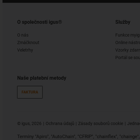
O společnosti igus®
Služby
O nás
Funkce myig
Zmáčknout
Online nástr
Veletrhy
Vzorky zda
Portál se so
Naše platební metody
FAKTURA
©
igus, 2026
Ochrana údajů
Zásady souborů cookie
Jednac
Termíny "Apiro", "AutoChain", "CFRIP", "chainflex", "chainge", "