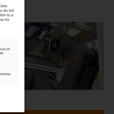
 Data
ou do not
ion to a
ta for
ences on
all
websites