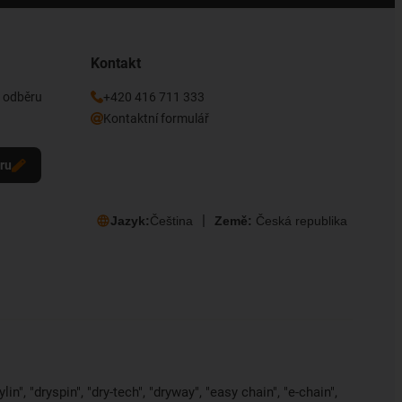
Kontakt
k odběru
+420 416 711 333
Kontaktní formulář
eru
Jazyk:
Čeština
Země:
Česká republika
in", "dryspin", "dry-tech", "dryway", "easy chain", "e-chain",