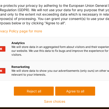
te protects your privacy by adhering to the European Union General
 Regulation (GDPR). We will not use your data for any purpose that y
and only to the extent not exceeding data which is necessary in relat
urpose(s) of processing. You can grant your consent(s) to use your da
rposes below or by clicking "Agree to all".
rivacy Policy page for more
Analytics
We will store data in an aggregated form about visitors and their experi
our website. We use this data to fix bugs and improve the experience for 
visitors.
Remarketing
We will store data to show you our advertisements (only ours) on other 
relevant to your interests.
Reject all
Agree to all
Save choices