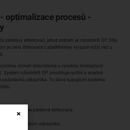
- optimalizace procesů -
ty
a paletový etiketovač, jehož srdcem je robolink® DP. Díky
 je cena štítkovače LabelMonkey výrazně nižší než u
ů.
í vysokou úroveň redundance a vysokou dostupnost
0). Systém robolink® DP umožňuje rychlé a snadné
 požadavků zákazníka. To dává kupujícím systému
ilitu.
nější než běžné paletové štítkovače.
u
působit požadavkům zákazníka