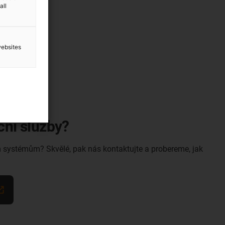
all
websites
ční služby?
 systémům? Skvělé, pak nás kontaktujte a probereme, jak