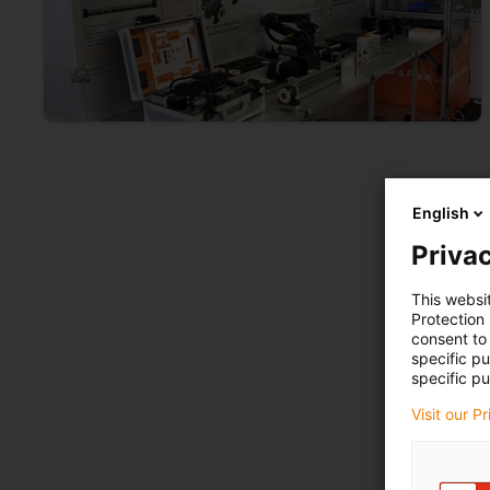
English
Privac
This websi
Protection
consent to 
specific p
specific pu
Visit our P