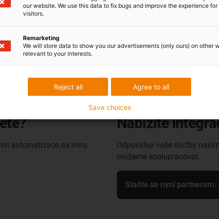
our website. We use this data to fix bugs and improve the experience for 
visitors.
Remarketing
We will store data to show you our advertisements (only ours) on other 
relevant to your interests.
Reject all
Agree to all
Save choices
jete?
Nabízíte integra
ním automatizace na míru.
Odpovídají vaše služby našim
můžeme spolupracovat.
Staňte se nyní partnerem