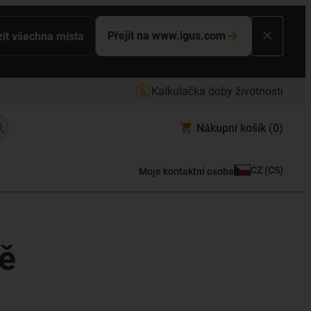
Přejít na www.igus.com
it všechna místa
Kalkulačka doby životnosti
Nákupní košík
(0)
CZ
(
CS
)
Moje kontaktní osoba
bě