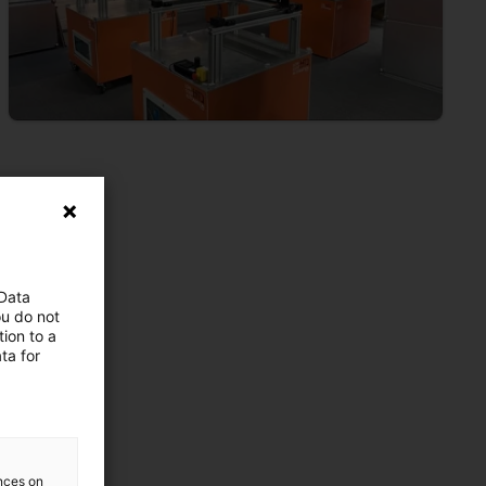
 Data
ou do not
ion to a
ta for
ences on