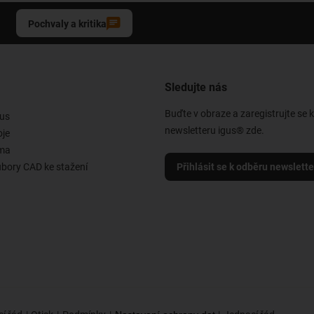
Pochvaly a kritika
Sledujte nás
Buďte v obraze a zaregistrujte se 
us
newsletteru igus® zde.
oje
rma
ubory CAD ke stažení
Přihlásit se k odběru newslett