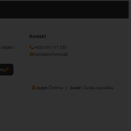
Kontakt
k odběru
+420 416 711 333
Kontaktní formulář
eru
Jazyk:
Čeština
Země:
Česká republika