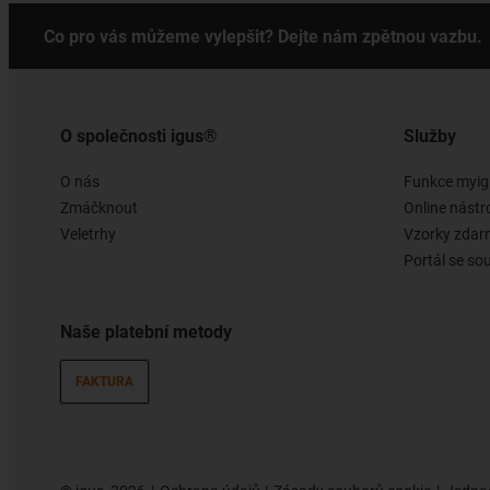
Co pro vás můžeme vylepšit? Dejte nám zpětnou vazbu.
O společnosti igus®
Služby
O nás
Funkce myig
Zmáčknout
Online nástr
Veletrhy
Vzorky zda
Portál se so
Naše platební metody
FAKTURA