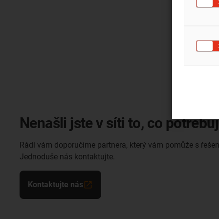
Nenašli jste v síti to, co potřebu
Rádi vám doporučíme partnera, který vám pomůže s řeše
Jednoduše nás kontaktujte.
Kontaktujte nás