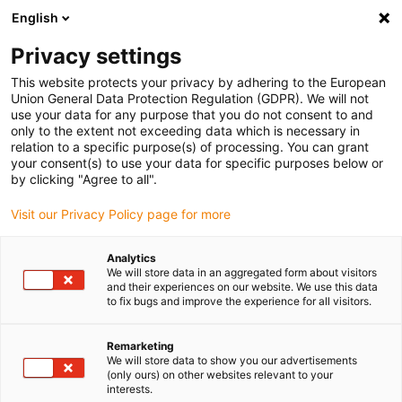
English
Vyberte místo pro doručení
Privacy settings
Výběr stránky země/oblasti může ovlivnit různé faktory
This website protects your privacy by adhering to the European
Union General Data Protection Regulation (GDPR). We will not
Zobrazit všechna místa
use your data for any purpose that you do not consent to and
only to the extent not exceeding data which is necessary in
relation to a specific purpose(s) of processing. You can grant
Přejít na www.igus.com
your consent(s) to use your data for specific purposes below or
by clicking "Agree to all".
Visit our Privacy Policy page for more
(0)
Analytics
We will store data in an aggregated form about visitors
Domovská stránka
Služby
Instalace a uvedení do provozu
and their experiences on our website. We use this data
to fix bugs and improve the experience for all visitors.
Služba nastavení a
Remarketing
We will store data to show you our advertisements
(only ours) on other websites relevant to your
uvedení do provozu
interests.