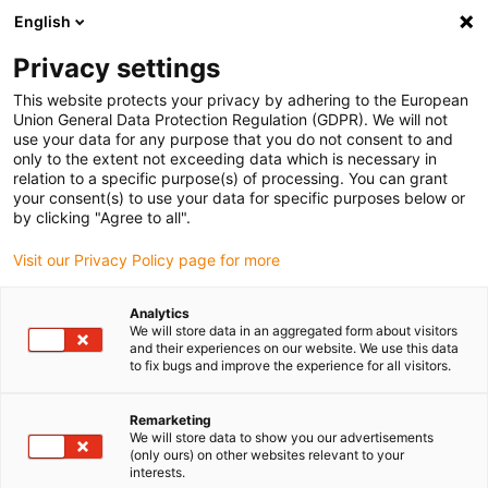
English
Vyberte místo pro doručení
Privacy settings
Výběr stránky země/oblasti může ovlivnit různé faktory
This website protects your privacy by adhering to the European
Union General Data Protection Regulation (GDPR). We will not
Zobrazit všechna místa
use your data for any purpose that you do not consent to and
only to the extent not exceeding data which is necessary in
relation to a specific purpose(s) of processing. You can grant
Přejít na www.igus.com
your consent(s) to use your data for specific purposes below or
by clicking "Agree to all".
Visit our Privacy Policy page for more
(0)
Analytics
We will store data in an aggregated form about visitors
Domovská stránka
Projekty robotů
and their experiences on our website. We use this data
to fix bugs and improve the experience for all visitors.
Příklady plánování projektů
Remarketing
We will store data to show you our advertisements
Napříč historií projektu - řešení
(only ours) on other websites relevant to your
interests.