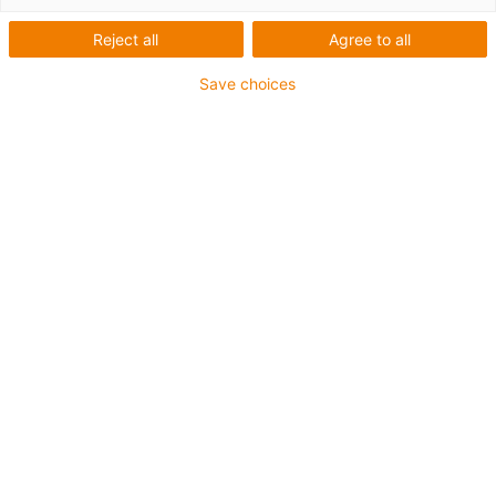
na míru
Reject all
Agree to all
Save choices
Automat na mražené potraviny