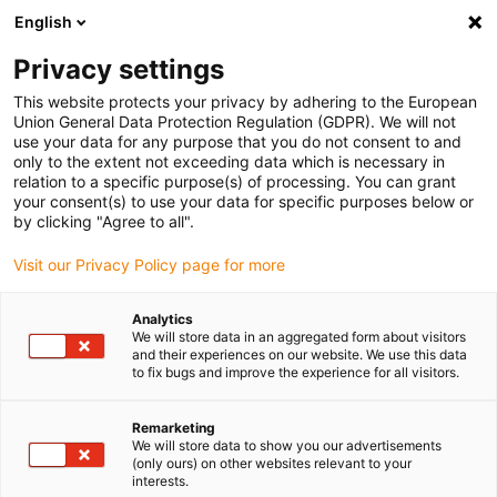
English
Vyberte místo pro doručení
Privacy settings
Výběr stránky země/oblasti může ovlivnit různé faktory
This website protects your privacy by adhering to the European
Union General Data Protection Regulation (GDPR). We will not
Zobrazit všechna místa
use your data for any purpose that you do not consent to and
only to the extent not exceeding data which is necessary in
relation to a specific purpose(s) of processing. You can grant
Přejít na www.igus.com
your consent(s) to use your data for specific purposes below or
by clicking "Agree to all".
Visit our Privacy Policy page for more
(0)
Analytics
We will store data in an aggregated form about visitors
Domovská stránka
oblasti použití
Vzdělávací roboti
and their experiences on our website. We use this data
to fix bugs and improve the experience for all visitors.
Vzdělávací robot
Remarketing
We will store data to show you our advertisements
(only ours) on other websites relevant to your
interests.