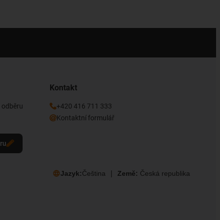
Kontakt
k odběru
+420 416 711 333
Kontaktní formulář
eru
Jazyk:
Čeština
Země:
Česká republika