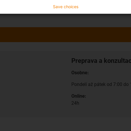
Save choices
Preprava a konzulta
Osobne:
Pondelí až pátek od 7:00 do 
Online:
24h