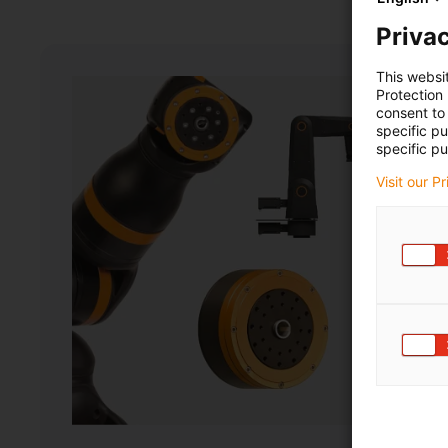
Privac
This websi
Protection
consent to 
specific p
specific pu
Visit our P