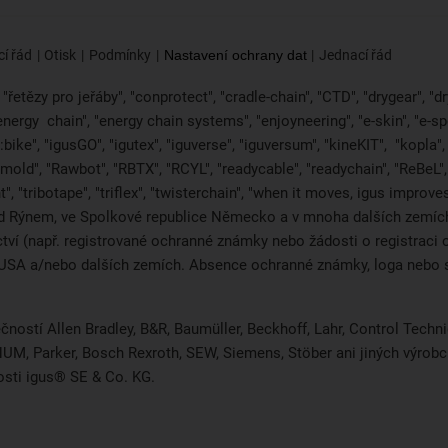
í řád
Otisk
Podmínky
Nastavení ochrany dat
Jednací řád
řetězy pro jeřáby", "conprotect", "cradle-chain", "CTD", "drygear", "dryl
"energy
chain", "energy chain systems", "enjoyneering", "e-skin", "e-spool",
bike", "igusGO", "igutex", "iguverse", "iguversum", "kineKIT",
"kopla"
2mold", "Rawbot", "RBTX", "RCYL", "readycable", "readychain", "ReBeL", 
", "tribotape", "triflex", "twisterchain", "when it moves, igus improv
d Rýnem, ve Spolkové republice Německo a v mnoha dalších zemích 
ictví (např. registrované ochranné známky nebo žádosti o registra
i, USA a/nebo dalších zemích. Absence ochranné známky, loga neb
čností Allen Bradley, B&R, Baumüller, Beckhoff, Lahr, Control Tec
, NUM, Parker, Bosch Rexroth, SEW, Siemens, Stöber ani jiných výr
osti igus® SE & Co. KG.