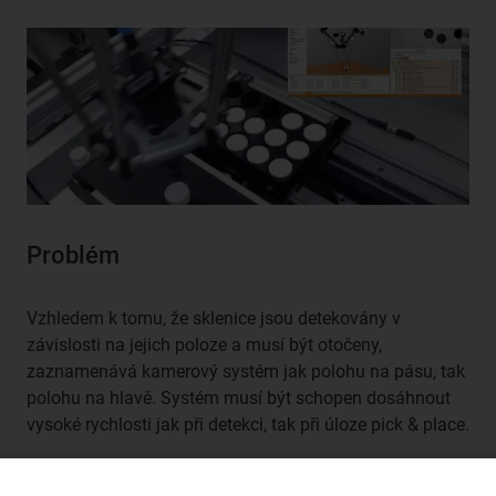
Problém
Vzhledem k tomu, že sklenice jsou detekovány v
závislosti na jejich poloze a musí být otočeny,
zaznamenává kamerový systém jak polohu na pásu, tak
polohu na hlavě. Systém musí být schopen dosáhnout
vysoké rychlosti jak při detekci, tak při úloze pick & place.