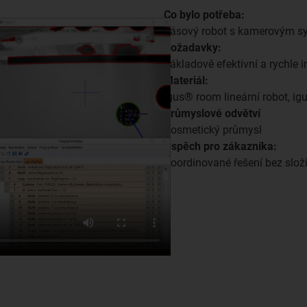
Co bylo potřeba:
pásový robot s kamerovým 
Požadavky:
nákladově efektivní a rychle i
Materiál:
igus® room lineární robot, i
Průmyslové odvětví
Kosmetický průmysl
Úspěch pro zákazníka:
Koordinované řešení bez složi