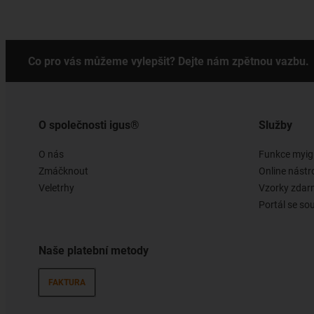
Co pro vás můžeme vylepšit? Dejte nám zpětnou vazbu.
O společnosti igus®
Služby
O nás
Funkce myig
Zmáčknout
Online nástr
Veletrhy
Vzorky zda
Portál se so
Naše platební metody
FAKTURA