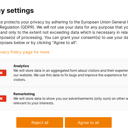
y settings
te protects your privacy by adhering to the European Union General
 Regulation (GDPR). We will not use your data for any purpose that y
and only to the extent not exceeding data which is necessary in relat
Obchod p
urpose(s) of processing. You can grant your consent(s) to use your da
rposes below or by clicking "Agree to all".
nákladově efekt
rivacy Policy page for more
V našem intern
vaši individuální
Analytics
We will store data in an aggregated form about visitors and their experi
Prohlédněte si j
our website. We use this data to fix bugs and improve the experience for 
visitors.
objednejte.
Remarketing
We will store data to show you our advertisements (only ours) on other 
Do obchodu
relevant to your interests.
Reject all
Agree to all