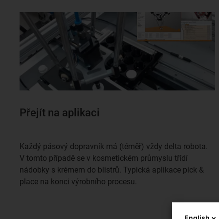
Přejít na aplikaci
Každý pásový dopravník má (téměř) vždy delta robota.
V tomto případě se v kosmetickém průmyslu třídí
nádobky s krémem do blistrů. Typická aplikace pick &
place na konci výrobního procesu.
English