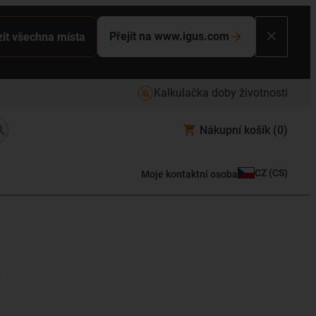
Přejít na www.igus.com
it všechna místa
Kalkulačka doby životnosti
Nákupní košík
(0)
CZ
(
CS
)
Moje kontaktní osoba
R