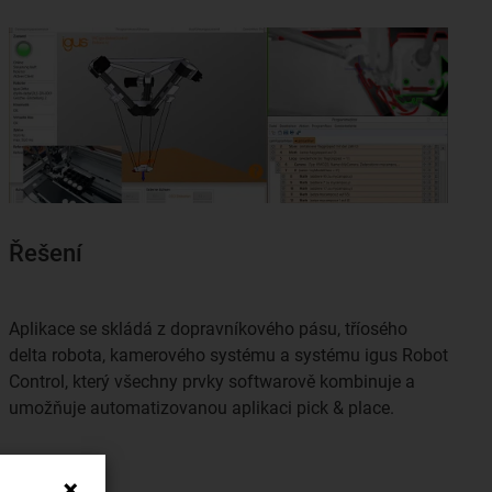
Řešení
Aplikace se skládá z dopravníkového pásu, tříosého
delta robota, kamerového systému a systému igus Robot
Control, který všechny prvky softwarově kombinuje a
umožňuje automatizovanou aplikaci pick & place.