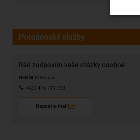
Poradenské služby
Rád zodpovím vaše otázky osobne
HENNLICH s.r.o.
+420 416 711 333
Napsat e-mail