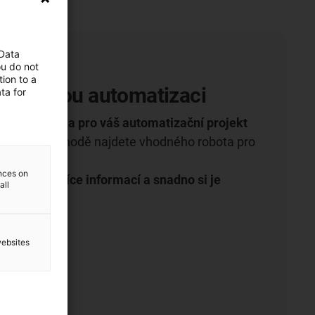
 Data
ou do not
ion to a
ro levnou automatizaci
ta for
ivní robotika pro váš automatizační projekt
etovém obchodě najdete vhodného robota pro
 aplikaci.
ences on
e, zjistěte více informací a snadno si je
all
websites