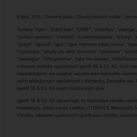
©
igus, 2026
Ochrana údajů
Zásady souborů cookie
Jednac
Termíny "Apiro", "AutoChain", "CFRIP", "chainflex", "chainge", "
"e-chain systems", "e-ketten", "e-kettensysteme", "e-loop", 
"igubal", "igumid", "igus", "igus improves what moves", "igus:
"motionary", "plasty pro delší životnost", "polymore", "print
"speedigus", 123superwise", "take the dryway", "tribofilament
ochranné známky společnosti igus® SE & Co. KG, Kolín na
reprezentativní, ale neúplný seznam práv duševního vlastn
jejích přidružených společností v Německu, Evropské uni
igus® SE & Co. KG svých vlastnických práv.
igus® SE & Co. KG upozorňuje, že neprodává výrobky spole
Heidenhain, Jetter, Lenze, LinMot, LTi DRiVES, Mitsubishi
Výrobky nabízené společností igus® jsou výrobky společn