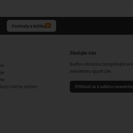
Pochvaly a kritika
Sledujte nás
Buďte v obraze a zaregistrujte se 
us
newsletteru igus® zde.
oje
rma
ubory CAD ke stažení
Přihlásit se k odběru newslett