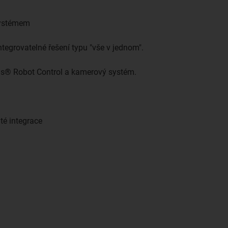
systémem
ntegrovatelné řešení typu "vše v jednom".
gus® Robot Control a kamerový systém.
té integrace