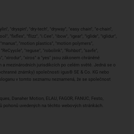
in", "dryspin", "dry-tech", "dryway", "easy chain", "e-chain",
 "fixflex", "flizz", "i.Cee", "ibow", "igear", "iglide", "iglidur",
, "manus", "motion plastics", "motion polymers",
"ReCyycle", "reguse", "robolink", "Rohbot", "savfe",
es", "xirodur", "xiros" a "yes" jsou zákonem chráněné
a mezinárodních jurisdikcích po celém světě. Jedná se o
ci ochranné známky) společnosti igus® SE & Co. KG nebo
o sloganu v tomto seznamu neznamená, že se společnost
hniques, Danaher Motion, ELAU, FAGOR, FANUC, Festo,
obců pohonů uvedených na těchto webových stránkách.