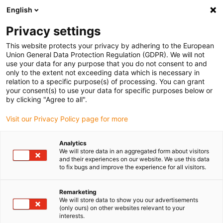
English
Vyberte místo pro doručení
Privacy settings
Výběr stránky země/oblasti může ovlivnit různé faktory
This website protects your privacy by adhering to the European
Union General Data Protection Regulation (GDPR). We will not
Zobrazit všechna místa
use your data for any purpose that you do not consent to and
only to the extent not exceeding data which is necessary in
relation to a specific purpose(s) of processing. You can grant
Přejít na www.igus.com
your consent(s) to use your data for specific purposes below or
by clicking "Agree to all".
Visit our Privacy Policy page for more
(0)
Analytics
We will store data in an aggregated form about visitors
Domovská stránka
oblasti použití
Prodejní automaty
and their experiences on our website. We use this data
to fix bugs and improve the experience for all visitors.
Prodejní automaty
Remarketing
We will store data to show you our advertisements
(only ours) on other websites relevant to your
interests.