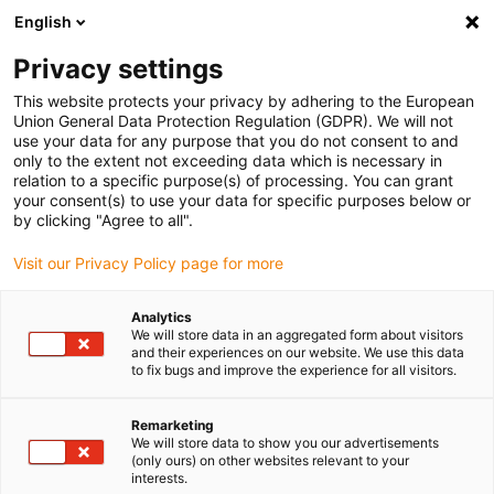
English
Vyberte místo pro doručení
Privacy settings
Výběr stránky země/oblasti může ovlivnit různé faktory
This website protects your privacy by adhering to the European
Union General Data Protection Regulation (GDPR). We will not
Zobrazit všechna místa
use your data for any purpose that you do not consent to and
only to the extent not exceeding data which is necessary in
relation to a specific purpose(s) of processing. You can grant
Přejít na www.igus.com
your consent(s) to use your data for specific purposes below or
by clicking "Agree to all".
Visit our Privacy Policy page for more
(0)
Analytics
We will store data in an aggregated form about visitors
Domovská stránka
Lepicí robot
Zpracování kovů
and their experiences on our website. We use this data
to fix bugs and improve the experience for all visitors.
Lepicí lineární robot -
Remarketing
We will store data to show you our advertisements
(only ours) on other websites relevant to your
tapo-fix
interests.