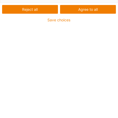
Reject all
Agree to all
Save choices
Co bylo potřeba:
Automatizovaná aplikace tmelu na kovové díly
Požadavky:
Snadná manipulace, přesnost při dávkování,
konzistentní kvalita při dávkovacích procesech v