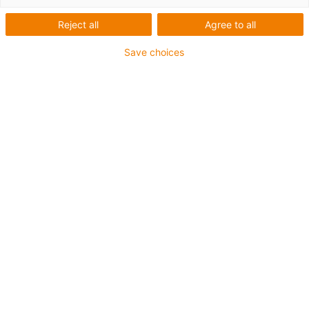
Reject all
Agree to all
Save choices
Co bylo potřeba:
Automatizovaná aplikace akustické směsi na plastové
díly
Požadavky:
Malý instalační prostor, lehký a bezúdržbový systém s
vysokým bezpečnostním aspektem.
Materiál: