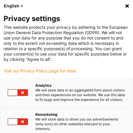
English
Vyberte místo pro doručení
Privacy settings
Výběr stránky země/oblasti může ovlivnit různé faktory
This website protects your privacy by adhering to the European
Union General Data Protection Regulation (GDPR). We will not
Zobrazit všechna místa
use your data for any purpose that you do not consent to and
only to the extent not exceeding data which is necessary in
relation to a specific purpose(s) of processing. You can grant
Přejít na www.igus.com
your consent(s) to use your data for specific purposes below or
by clicking "Agree to all".
Visit our Privacy Policy page for more
(0)
Analytics
We will store data in an aggregated form about visitors
Domovská stránka
Lepicí robot
Automobilový Průmysl
and their experiences on our website. We use this data
to fix bugs and improve the experience for all visitors.
Lepicí lineární robot - VW
Remarketing
We will store data to show you our advertisements
(only ours) on other websites relevant to your
interests.