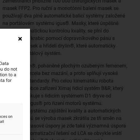
zaměstnanci přibližně 100 000 chirurgických masek a
masek FFP2. Pro ruční a monotónní balení masek se
používají dva plně automatické balicí systémy založené
na portálovém systému igus®. Masky, které úspěšně
prošly automatickou kontrolou kvality, se plní do
kartonových krabic pomocí dopravníkového pásu s
využitím ložisek a hřídelí drylin®, které automaticky
zajišťuje portálový systém.
 Data
Portály drylin®, poháněné plochým ozubeným řemenem,
ou do not
se pohybují zcela bez mazání, a proto splňují vysoké
ion to a
ta for
hygienické standardy. Pro celou kinematiku robota
používá výrobce zařízení Ximaj řídicí systém B&R, který
zase komunikuje s řídicím systémem D1 dryve od
společnosti igus® pro řízení motorů systému.
Zavedením systému zajištění kvality a automatických
ences on
balicích strojů se výroba masek zkrátila ze tří směn na
all
dvě. Kromě časové úspory je zde také významná úspora
nákladů. Automatizační řešení od LCA se obvykle vrátí