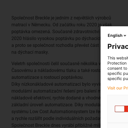
Společnost Breckle je jedním z největších výrobců
matrací v Německu. Od začátku roku 2020 je však
poptávka omezená. Současně zdravotnictví v únoru
English
2020 hlásilo vysokou poptávku po dýchacích maskách,
Privac
a proto se společnost rozhodla převést část své výroby
na dýchací masky.
This websi
Protection
Veletrh společnosti čelil současně několika výzvám:
consent to 
Časovému a nákladovému tlaku a také rostoucí potřebě
specific p
automatizace s rostoucí poptávkou.
specific pu
Díky nízkonákladové automatizaci bylo vyvinuto
Visit our P
modulární automatizační řešení pro balení masek -
nákladově efektivní, rychle dodané a vhodné pro
základní úroveň automatizace. Díky modulárnímu
systému Low Cost Automationsystem lze řešení snadno
a rychle rozšířit podle individuálních požadavků.
Společnost Breckle dnes vyrábí přibližně milion masek