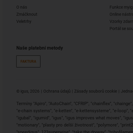
O nás
Funkce myig
Zmáčknout
Online nástr
Veletrhy
Vzorky zda
Portál se so
Naše platební metody
FAKTURA
©
igus, 2026
Ochrana údajů
Zásady souborů cookie
Jednac
Termíny "Apiro", "AutoChain", "CFRIP", "chainflex", "chainge", "
"e-chain systems", "e-ketten", "e-kettensysteme", "e-loop", 
"igubal", "igumid", "igus", "igus improves what moves", "igus:
"motionary", "plasty pro delší životnost", "polymore", "print
"speedigus", 123superwise", "take the dryway", "tribofilament