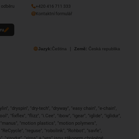
k odběru
+420 416 711 333
Kontaktní formulář
eru
Jazyk:
Čeština
Země:
Česká republika
in", "dryspin", "dry-tech", "dryway", "easy chain", "e-chain",
 "fixflex", "flizz", "i.Cee", "ibow", "igear", "iglide", "iglidur",
, "manus", "motion plastics", "motion polymers",
"ReCyycle", "reguse", "robolink", "Rohbot", "savfe",
es", "xirodur", "xiros" a "yes" jsou zákonem chráněné