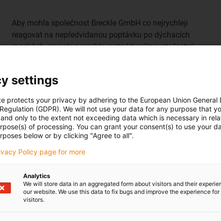
Aby mohla společnost Breckle GmbH co nejrychleji
reagovat na nepředvídanou poptávku po dýchacích
maskách, musela narychlo restrukturalizovat vlastní
výrobu. Zpočátku se masky vyráběly složitě ručně. S
rostoucí poptávkou společnost získala odborné znalosti
y settings
a postupně výrobu masek automatizovala.
Kromě rychlého dodání a nízkých nákladů
te protects your privacy by adhering to the European Union General
automatizovaného řešení se zaměřila na použití
 Regulation (GDPR). We will not use your data for any purpose that y
hygienických komponentů pro výrobu a balení
and only to the extent not exceeding data which is necessary in relat
urpose(s) of processing. You can grant your consent(s) to use your da
respiračních masek.
rposes below or by clicking "Agree to all".
Kromě toho je ve výrobní hale k dispozici omezený
rivacy Policy page for more
prostor, a proto musí být stroje co nejúspornější.
Aby bylo zajištěno, že dýchací masky mohou být
certifikovány jako německá značka, materiál pro výrobu
Analytics
We will store data in an aggregated form about visitors and their experi
se nenakupuje v Číně. Aby mohla společnost Breckle
our website. We use this data to fix bugs and improve the experience for 
držet krok s náklady a hygienickými standardy
visitors.
zahraničních výrobců, spoléhá se při vysoce