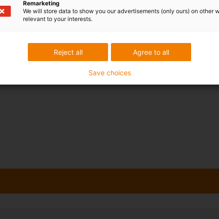
automatizované výrobě a balení mimo jiné na
Remarketing
We will store data to show you our advertisements (only ours) on other 
komponenty od společnosti Low Cost Automation.
relevant to your interests.
Reject all
Agree to all
Save choices