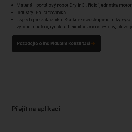
Materiál:
portálový robot Drylin®
,
řídicí jednotka moto
Industry: Balicí technika
Úspěch pro zákazníka: Konkurenceschopnost díky vyso
výrobě a balení, rychlá a flexibilní změna výroby, úleva
Požádejte o individuální konzultaci
Přejít na aplikaci