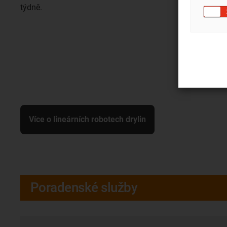
týdně.
Více o lineárních robotech drylin
Poradenské služby