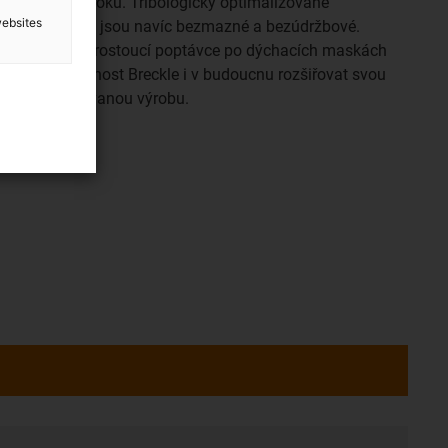
do jednoho roku. Tribologicky optimalizované
websites
komponenty jsou navíc bezmazné a bezúdržbové.
Vzhledem k rostoucí poptávce po dýchacích maskách
bude společnost Breckle i v budoucnu rozšiřovat svou
automatizovanou výrobu.