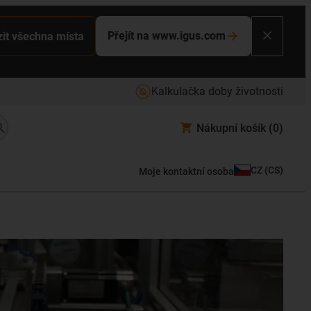
Přejít na www.igus.com
it všechna místa
Kalkulačka doby životnosti
Nákupní košík
(0)
CZ
(
CS
)
Moje kontaktní osoba