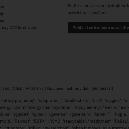
Buďte v obraze a zaregistrujte se 
us
newsletteru igus® zde.
oje
rma
ubory CAD ke stažení
Přihlásit se k odběru newslett
í řád
Otisk
Podmínky
Nastavení ochrany dat
Jednací řád
řetězy pro jeřáby", "conprotect", "cradle-chain", "CTD", "drygear", "dryl
"energy
chain", "energy chain systems", "enjoyneering", "e-skin", "e-spool",
bike", "igusGO", "igutex", "iguverse", "iguversum", "kineKIT",
"kopla"
2mold", "Rawbot", "RBTX", "RCYL", "readycable", "readychain", "ReBeL", 
", "tribotape", "triflex", "twisterchain", "when it moves, igus improv