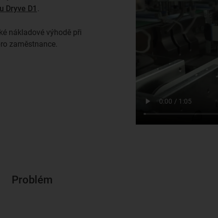
ru Dryve D1
.
ké nákladové výhodě při
 pro zaměstnance.
Problém