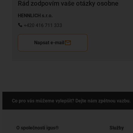
Rád zodpovím vaše otázky osobne
HENNLICH s.r.o.
+420 416 711 333
Napsat e-mail
Co pro vás můžeme vylepšit? Dejte nám zpětnou vazbu.
O společnosti igus®
Služby