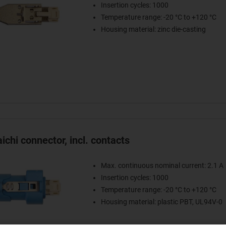
Insertion cycles: 1000
Temperature range: -20 °C to +120 °C
Housing material: zinc die-casting
chi connector, incl. contacts
Max. continuous nominal current: 2.1 A
Insertion cycles: 1000
Temperature range: -20 °C to +120 °C
Housing material: plastic PBT, UL94V-0