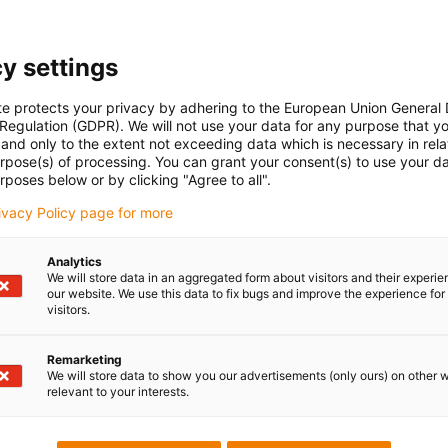
y settings
te protects your privacy by adhering to the European Union General
 Regulation (GDPR). We will not use your data for any purpose that y
and only to the extent not exceeding data which is necessary in relat
urpose(s) of processing. You can grant your consent(s) to use your da
chi connector, incl. contacts
rposes below or by clicking "Agree to all".
rivacy Policy page for more
Max. continuous nominal current: 2.1 A
Insertion cycles: 1000
Analytics
Temperature range: -20 °C to +120 °C
We will store data in an aggregated form about visitors and their experi
Housing material: zinc die-casting
our website. We use this data to fix bugs and improve the experience for 
visitors.
Remarketing
We will store data to show you our advertisements (only ours) on other 
relevant to your interests.