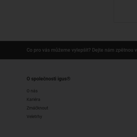
Co pro vás můžeme vylepšit? Dejte nám zpětnou 
O společnosti igus®
O nás
Kariéra
Zmáčknout
Veletrhy