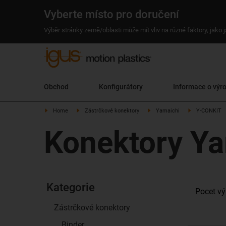
Vyberte místo pro doručení
Výběr stránky země/oblasti může mít vliv na různé faktory, jako
Obchod
Konfigurátory
Informace o výr
Home
Zástrčkové konektory
Yamaichi
Y-CONKIT
Konektory Y
Kategorie
Pocet vý
Zástrčkové konektory
Binder