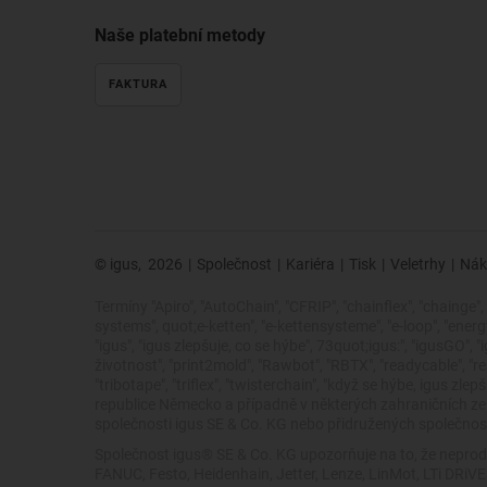
Naše platební metody
FAKTURA
© igus,
2026
|
Společnost
|
Kariéra
|
Tisk
|
Veletrhy
|
Nák
Termíny "Apiro", "AutoChain", "CFRIP", "chainflex", "chainge", "
systems", quot;e-ketten", "e-kettensysteme", "e-loop", "energy ch
"igus", "igus zlepšuje, co se hýbe", 73quot;igus:", "igusGO", 
životnost", "print2mold", "Rawbot", "RBTX", "readycable", "rea
"tribotape", "triflex", "twisterchain", "když se hýbe, igus
republice Německo a případně v některých zahraničních 
společnosti igus SE & Co. KG nebo přidružených společností
Společnost igus® SE & Co. KG upozorňuje na to, že neprod
FANUC, Festo, Heidenhain, Jetter, Lenze, LinMot, LTi DRi