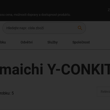
Z
 jsou cena, možnosti dopravy a dostupnost produktu.
search
obku
Odvětví
Služby
Společnost
amaichi Y-CONKI
robku: 5