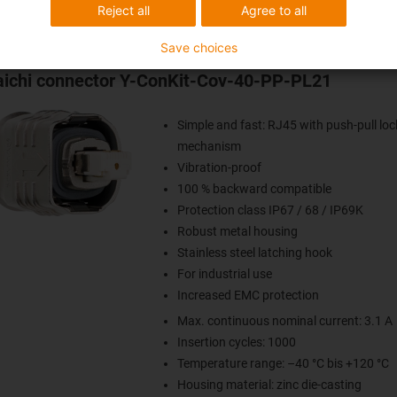
Reject all
Agree to all
Save choices
ichi connector Y-ConKit-Cov-40-PP-PL21
Simple and fast: RJ45 with push-pull loc
mechanism
Vibration-proof
100 % backward compatible
Protection class IP67 / 68 / IP69K
Robust metal housing
Stainless steel latching hook
For industrial use
Increased EMC protection
Max. continuous nominal current: 3.1 A
Insertion cycles: 1000
Temperature range: –40 °C bis +120 °C
Housing material: zinc die-casting