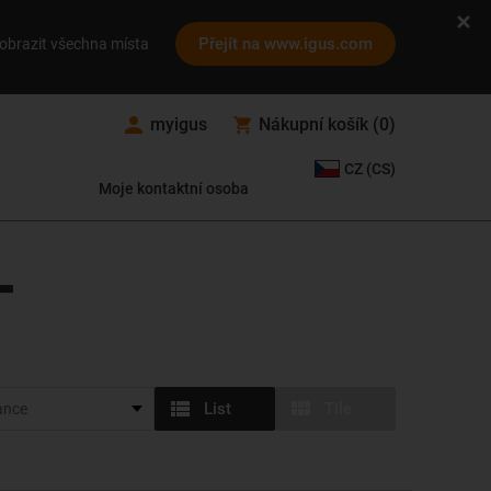
Přejít na www.igus.com
obrazit všechna místa
myigus
Nákupní košík
(
0
)
CZ (CS)
Moje kontaktní osoba
T
List
Tile