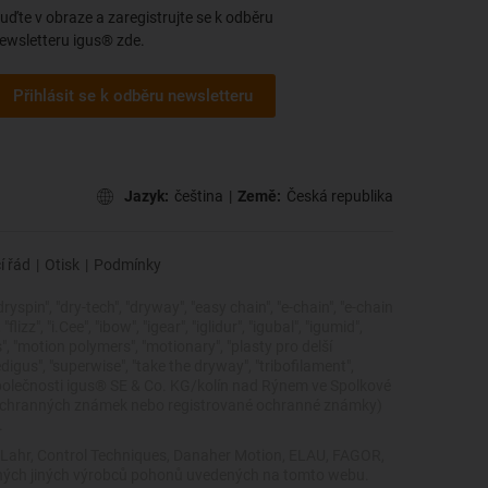
uďte v obraze a zaregistrujte se k odběru
ewsletteru igus® zde.
Přihlásit se k odběru newsletteru
Jazyk:
čeština
|
Země:
Česká republika
í řád
|
Otisk
|
Podmínky
dryspin", "dry-tech", "dryway", "easy chain", "e-chain", "e-chain
zz", "i.Cee", "ibow", "igear", "iglidur", "igubal", "igumid",
cs", "motion polymers", "motionary", "plasty pro delší
edigus", "superwise", "take the dryway", "tribofilament",
ky společnosti igus® SE & Co. KG/kolín nad Rýnem ve Spolkové
 ochranných známek nebo registrované ochranné známky)
.
, Lahr, Control Techniques, Danaher Motion, ELAU, FAGOR,
žádných jiných výrobců pohonů uvedených na tomto webu.