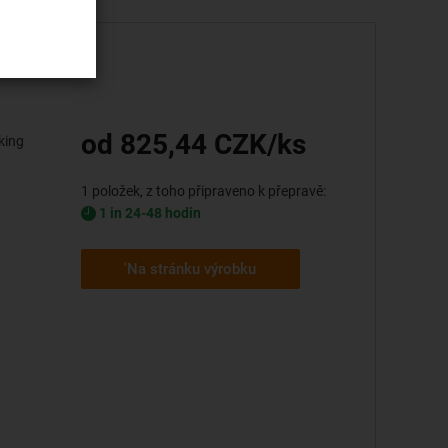
od 825,44 CZK/ks
king
1 položek, z toho připraveno k přepravě:
1 in 24-48 hodin
'Na stránku výrobku