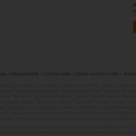
B
n
upy
|
Mapa poboček
|
Ochrana údajů
|
Zásady souborů cookie
|
Jednac
řetězy pro jeřáby", "ConProtect", "cradle-chain", "CTD", "drygear", "drylin", "
ain", "energy chain systems", "enjoyneering", "e-skin", "e-spool", "fixflex", "fli
"igutex", "iguverse", "iguversum", "kineKIT", "kopla", "manus", "motion plasti
dychain", "ReBeL" , "ReCyycle", "reguse", "robolink", "Rohbot", "savfe", "spe
 zlepšuje", "xirodur", "xiros" a "ano" jsou zákonem chráněné ochranné znám
zemích. Jedná se o neúplný seznam ochranných známek (např. přihlášky
 igus v Německu, Evropské unii, USA a/nebo jiných zemích či jurisdikcích
ává žádné produkty společností Allen Bradley, B&R, Baumüller, Beckhoff
VES, Mitsubishi, NUM, Parker, Bosch Rexroth, SEW, Siemens, Stöber ani 