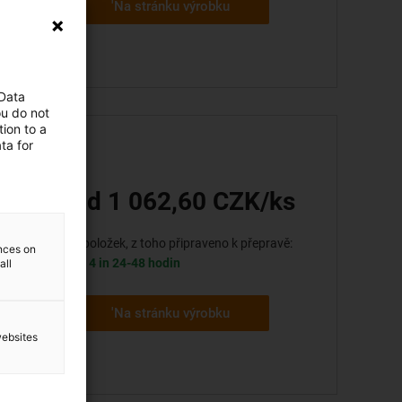
'Na stránku výrobku
 Data
ou do not
ion to a
ta for
od 1 062,60 CZK/ks
4 položek, z toho připraveno k přepravě:
ences on
4 in 24-48 hodin
all
'Na stránku výrobku
websites