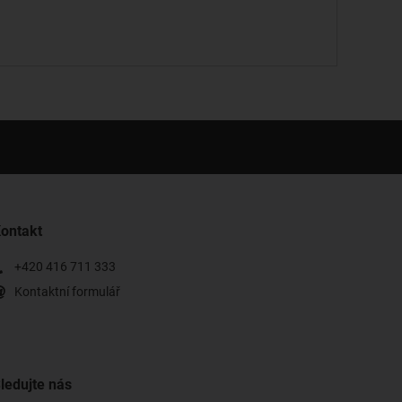
ontakt
+420 416 711 333
Kontaktní formulář
ledujte nás