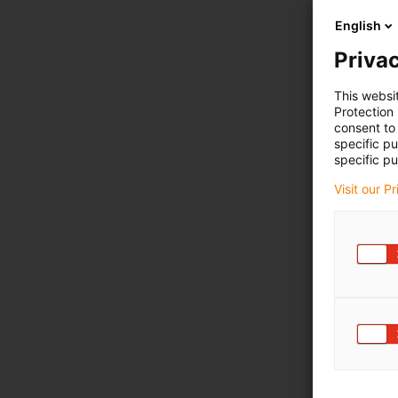
English
Privac
This websi
Protection
consent to 
specific p
Yamai
specific pu
Visit our P