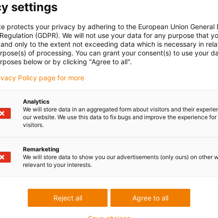
Bohužel v současné době nejsou v této kategorii k dispozici ž
y settings
podporu nebo řešení na míru? LiveChat igus® Vám okamžitě
te protects your privacy by adhering to the European Union General
 Regulation (GDPR). We will not use your data for any purpose that y
Pochvaly a kritika
and only to the extent not exceeding data which is necessary in relat
urpose(s) of processing. You can grant your consent(s) to use your da
rposes below or by clicking "Agree to all".
rivacy Policy page for more
Sledujte nás
us
Buďte v obraze a zaregistrujte se
Analytics
oje
newsletteru igus® zde.
We will store data in an aggregated form about visitors and their experi
our website. We use this data to fix bugs and improve the experience for 
ma
visitors.
ubory CAD ke stažení
Přihlásit se k odběru newslett
Remarketing
We will store data to show you our advertisements (only ours) on other 
relevant to your interests.
Reject all
Agree to all