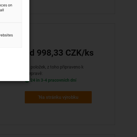
ences on
all
websites
od 998,33 CZK/ks
em Coy
tead of
31 položek, z toho připraveno k
přepravě:
24 in 3-4 pracovních dní
'Na stránku výrobku