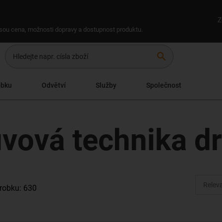
Z
 jsou cena, možnosti dopravy a dostupnost produktu.
search
obku
Odvětví
Služby
Společnost
uvová technika d
robku: 630