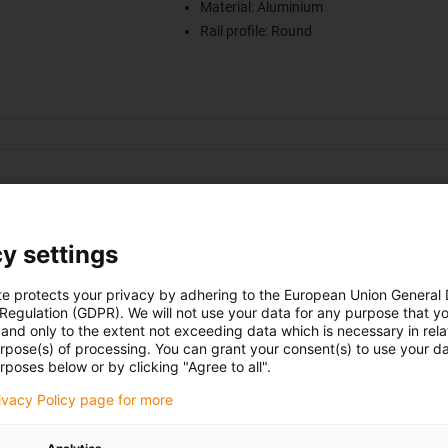
Material: Aluminium
Rail profile: Round
n® W single rail WS
For fast and cost-effective shipping with U
y settings
Lengths shorter than 2,000 mm
Shipping weight less than 31.5 kg
te protects your privacy by adhering to the European Union General
Anything over this weight will be shipped wi
 Regulation (GDPR). We will not use your data for any purpose that y
and only to the extent not exceeding data which is necessary in relat
freight charges on request.
urpose(s) of processing. You can grant your consent(s) to use your da
Design: Single Rail
rposes below or by clicking "Agree to all".
Material: Aluminum, hard anodized
rivacy Policy page for more
Rail profile: Round