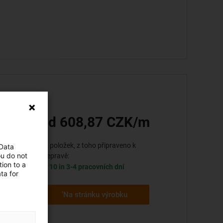
PS:
od 608,87 CZK/m
10 položek, z toho připraveno k
 Data
th
ou do not
přepravě:
ion to a
10 in 3-4 pracovních dní
ta for
'Na stránku výrobku