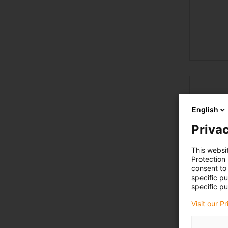
dryli
English
Privac
This websi
Protection
consent to 
specific p
specific pu
Visit our P