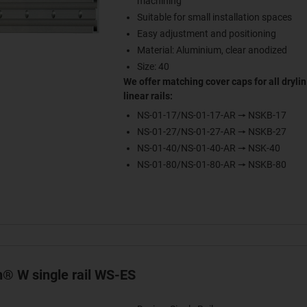
machining
Suitable for small installation spaces
Easy adjustment and positioning
Material: Aluminium, clear anodized
Size: 40
We offer matching cover caps for all drylin
linear rails:
NS-01-17/NS-01-17-AR 🠖 NSKB-17
NS-01-27/NS-01-27-AR 🠖 NSKB-27
NS-01-40/NS-01-40-AR 🠖 NSK-40
NS-01-80/NS-01-80-AR 🠖 NSKB-80
n® W single rail WS-ES