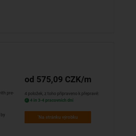
od 575,09 CZK/m
ith pre-
4 položek, z toho připraveno k přepravě:
4 in 3-4 pracovních dní
 by
'Na stránku výrobku