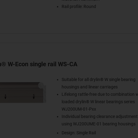
Rail profile: Round
in® W-Econ single rail WS-CA
Suitable for all drylin® W single bearing
housings and linear carriages
Lifelong rattle-free due to combination w
loaded drylin® W linear bearings series
WJ200UM-01-Pxx
Individual bearing clearance adjustment
using WJ200UME-01 bearing housings
Design: Single Rail