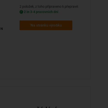
2 položek, z toho připraveno k přepravě:
2 in 3-4 pracovních dní
'Na stránku výrobku
 N