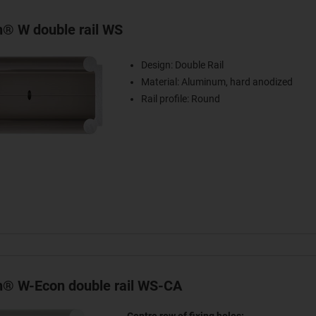
in® W double rail WS
Design: Double Rail
Material: Aluminum, hard anodized
Rail profile: Round
in® W-Econ double rail WS-CA
Centre row of fixing holes: