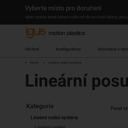
Vyberte místo pro doručení
Výběr stránky země/oblasti může mít vliv na různé faktory, jako
Obchod
Konfigurátory
Informace o výr
Home
Lineární vodicí systémy
Lineární pos
Kategorie
Pocet vý
Lineární vodicí systémy
Lineární vedení