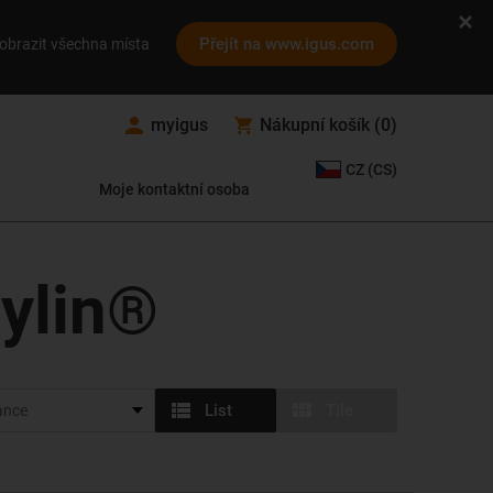
Přejít na www.igus.com
obrazit všechna místa
myigus
Nákupní košík
(
0
)
CZ (CS)
Moje kontaktní osoba
rylin®
List
Tile