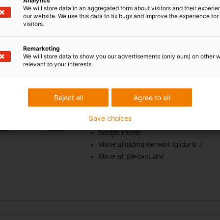
Analytics
We will store data in an aggregated form about visitors and their experi
our website. We use this data to fix bugs and improve the experience for 
visitors.
Remarketing
We will store data to show you our advertisements (only ours) on other 
in® W complete slide system WW
relevant to your interests.
Tested: static load capacity linear syst
1,680N
Reject all
Agree to all
100% lubrication-free due to „sliding ins
Save choices
rolling“
Design: round
Material sliding element: iglidur® J
Material: Die-cast zinc