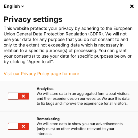
English
Vyberte místo pro doručení
Privacy settings
Výběr stránky země/oblasti může ovlivnit různé faktory
This website protects your privacy by adhering to the European
Union General Data Protection Regulation (GDPR). We will not
Zobrazit všechna místa
use your data for any purpose that you do not consent to and
only to the extent not exceeding data which is necessary in
relation to a specific purpose(s) of processing. You can grant
Přejít na www.igus.com
your consent(s) to use your data for specific purposes below or
by clicking "Agree to all".
Visit our Privacy Policy page for more
(0)
Analytics
We will store data in an aggregated form about visitors
Domovská stránka
Proces
Rychlá výroba prototypů
and their experiences on our website. We use this data
to fix bugs and improve the experience for all visitors.
Rychlá výroba prototypů a
Remarketing
We will store data to show you our advertisements
(only ours) on other websites relevant to your
konstrukce prototypů z
interests.