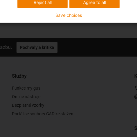
Reject all
Agree to all
Save choices
vazbu.
Pochvaly a kritika
Služby
K
Funkce myigus
Online nástroje
Bezplatné vzorky
Portál se soubory CAD ke stažení
S