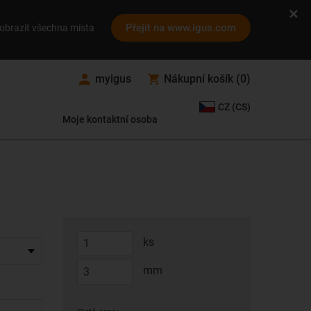
Přejít na www.igus.com
obrazit všechna místa
myigus
Nákupní košík
(
0
)
CZ (CS)
Moje kontaktní osoba
ks
mm