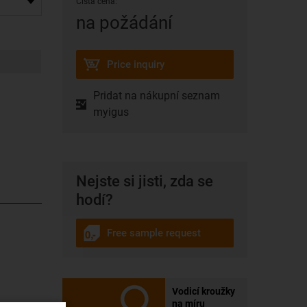
Cistá cena:
na požádání
Price inquiry
Pridat na nákupní seznam
myigus
Nejste si jisti, zda se
hodí?
Free sample request
Vodicí kroužky
na míru