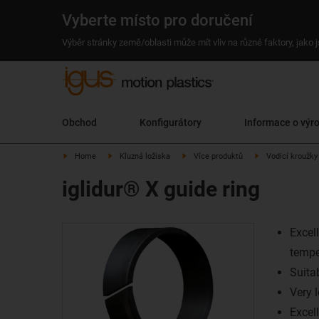
Vyberte místo pro doručení
Výběr stránky země/oblasti může mít vliv na různé faktory, jako
Obchod
Konfigurátory
Informace o výr
Home
Kluzná ložiska
Více produktů
Vodicí kroužky
iglidur® X guide ring
Excel
tempe
Suita
Very 
Excel