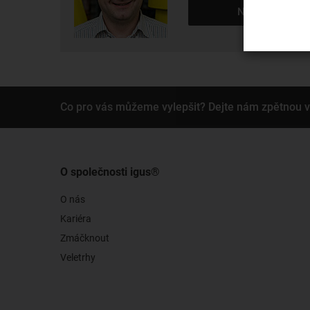
Napsat e-mail
Co pro vás můžeme vylepšit? Dejte nám zpětnou 
O společnosti igus®
O nás
Kariéra
Zmáčknout
Veletrhy