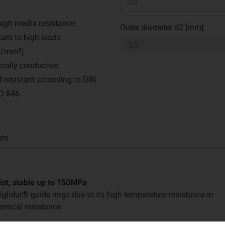
high media resistance
Outer diameter d2 [mm]
tant to high loads
N/mm²)
ically conductive
 resistant according to DIN
O 846
ení
ist, stable up to 150MPa
iglidur® guide rings due to its high temperature resistance in
emical resistance.