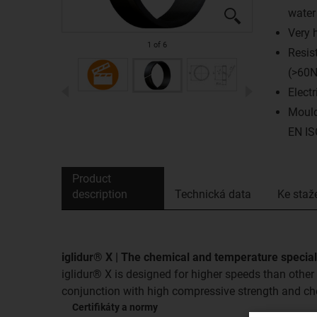
water
Very 
1
of
6
Resis
(>60
Electr
Mould
EN IS
Product
description
Technická data
Ke staž
iglidur® X | The chemical and temperature special
iglidur® X is designed for higher speeds than other 
conjunction with high compressive strength and ch
Certifikáty a normy