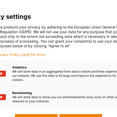
y settings
te protects your privacy by adhering to the European Union General
 Regulation (GDPR). We will not use your data for any purpose that y
and only to the extent not exceeding data which is necessary in relat
urpose(s) of processing. You can grant your consent(s) to use your da
rposes below or by clicking "Agree to all".
rivacy Policy page for more
Analytics
We will store data in an aggregated form about visitors and their experi
our website. We use this data to fix bugs and improve the experience for 
visitors.
 questions
Preprava a konzult
Osobne:
Remarketing
We will store data to show you our advertisements (only ours) on other 
Pondelí až pátek od 7:00 do 16
relevant to your interests.
Online:
24h