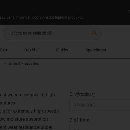
Z
 jsou cena, možnosti dopravy a dostupnost produktu.
search
obku
Odvětví
Služby
Společnost
iglidur® X guide ring
C. výrobku
lent wear resistance at high
ratures
ble for extremely high speeds
low moisture absorption
Ø d1 [mm]
lent wear resistance under