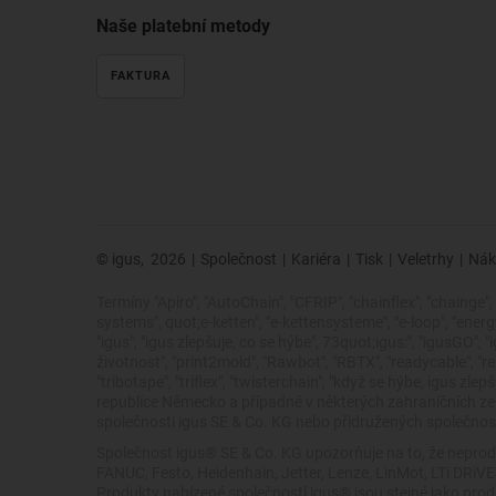
Naše platební metody
FAKTURA
© igus,
2026
|
Společnost
|
Kariéra
|
Tisk
|
Veletrhy
|
Nák
Termíny "Apiro", "AutoChain", "CFRIP", "chainflex", "chainge", "
systems", quot;e-ketten", "e-kettensysteme", "e-loop", "energy ch
"igus", "igus zlepšuje, co se hýbe", 73quot;igus:", "igusGO", 
životnost", "print2mold", "Rawbot", "RBTX", "readycable", "rea
"tribotape", "triflex", "twisterchain", "když se hýbe, igus
republice Německo a případně v některých zahraničních 
společnosti igus SE & Co. KG nebo přidružených společností
Společnost igus® SE & Co. KG upozorňuje na to, že neprod
FANUC, Festo, Heidenhain, Jetter, Lenze, LinMot, LTi DRi
Produkty nabízené společností igus® jsou stejné jako pro