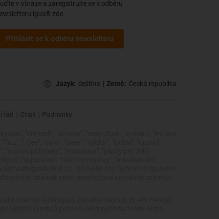
uďte v obraze a zaregistrujte se k odběru
ewsletteru igus® zde.
Přihlásit se k odběru newsletteru
Jazyk:
čeština
|
Země:
Česká republika
í řád
|
Otisk
|
Podmínky
dryspin", "dry-tech", "dryway", "easy chain", "e-chain", "e-chain
zz", "i.Cee", "ibow", "igear", "iglidur", "igubal", "igumid",
cs", "motion polymers", "motionary", "plasty pro delší
edigus", "superwise", "take the dryway", "tribofilament",
ky společnosti igus® SE & Co. KG/kolín nad Rýnem ve Spolkové
 ochranných známek nebo registrované ochranné známky)
.
, Lahr, Control Techniques, Danaher Motion, ELAU, FAGOR,
žádných jiných výrobců pohonů uvedených na tomto webu.