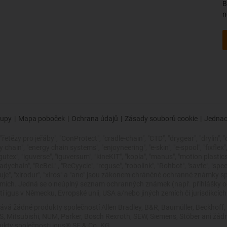
B
n
upy
|
Mapa poboček
|
Ochrana údajů
|
Zásady souborů cookie
|
Jednac
řetězy pro jeřáby", "ConProtect", "cradle-chain", "CTD", "drygear", "drylin", "
ain", "energy chain systems", "enjoyneering", "e-skin", "e-spool", "fixflex", "fli
"igutex", "iguverse", "iguversum", "kineKIT", "kopla", "manus", "motion plasti
dychain", "ReBeL" , "ReCyycle", "reguse", "robolink", "Rohbot", "savfe", "spe
 zlepšuje", "xirodur", "xiros" a "ano" jsou zákonem chráněné ochranné znám
zemích. Jedná se o neúplný seznam ochranných známek (např. přihlášky
 igus v Německu, Evropské unii, USA a/nebo jiných zemích či jurisdikcích
ává žádné produkty společností Allen Bradley, B&R, Baumüller, Beckhoff
VES, Mitsubishi, NUM, Parker, Bosch Rexroth, SEW, Siemens, Stöber ani 
dukty společnosti igus® SE & Co. KG