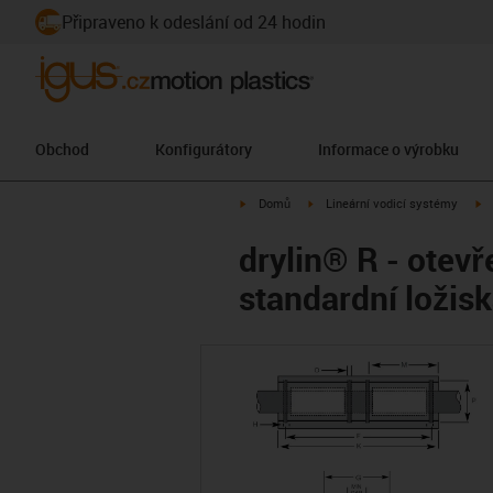
Připraveno k odeslání od 24 hodin
Obchod
Konfigurátory
Informace o výrobku
igus-icon-arrow-right
igus-icon-arrow-right
ig
Domů
Lineární vodicí systémy
drylin® R - otev
standardní ložisk