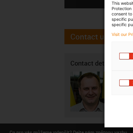
This websi
Protection
consent to 
specific p
specific pu
Contact us
Visit our P
Contact details
Tomáš 
+4
igus-i
Subm
Co pro vás můžeme vylepšit? Dejte nám zpětnou vazbu.