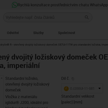
Rychlá konzultace prostřednictvím chatu WhatsApp
Odvětví
Služby
Společnost
us-icon-arrow-right
drylin® R - otevřený dvojitý ložiskový domeček OE7UI-11TW pro standardní ložiska, imper
řený dvojitý ložiskový domeček 
a, imperiální
igus-icon-copy-clip
Standardní ložisko,
Díl č.
otevřený dvojitý ložiskový
igus-icon-lieferzeit
OJ200UI-11-08TW
domeček
Standardní velikost
Vložka z materiálu
[palec] [mm]
iglidur® J200, ideální pro