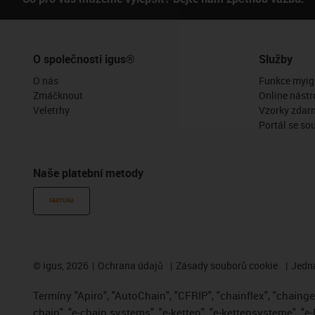
O společnosti igus®
Služby
O nás
Funkce myig
Zmáčknout
Online nástr
Veletrhy
Vzorky zdar
Portál se so
Naše platební metody
FAKTURA
©
igus, 2026
Ochrana údajů
Zásady souborů cookie
Jedna
Termíny "Apiro", "AutoChain", "CFRIP", "chainflex", "chainge",
chain", "e-chain systems", "e-ketten", "e-kettensysteme", "e-