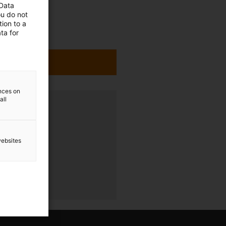
 Data
ou do not
ion to a
ta for
ences on
all
websites