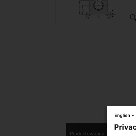
English
Privac
Produktová­řada
Technická