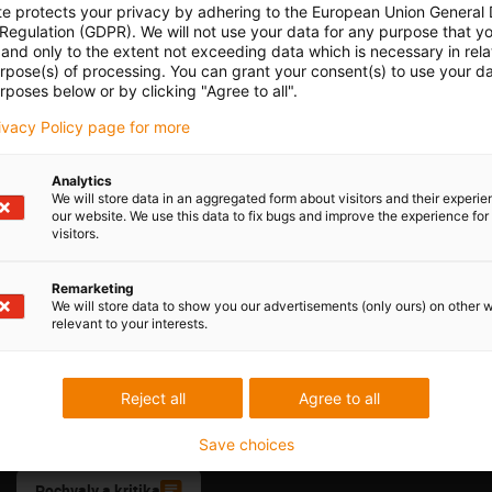
stažení
te protects your privacy by adhering to the European Union General
 Regulation (GDPR). We will not use your data for any purpose that y
and only to the extent not exceeding data which is necessary in relat
urpose(s) of processing. You can grant your consent(s) to use your da
rposes below or by clicking "Agree to all".
rivacy Policy page for more
Analytics
We will store data in an aggregated form about visitors and their experi
our website. We use this data to fix bugs and improve the experience for 
Opening hours
visitors.
Office hours
Vlk
Remarketing
We will store data to show you our advertisements (only ours) on other 
20 416 711 338
Monday to Friday: 8 am - 8 pm
con-phone
relevant to your interests.
Live chat
it form
24h
Reject all
Agree to all
Save choices
Pochvaly a kritika