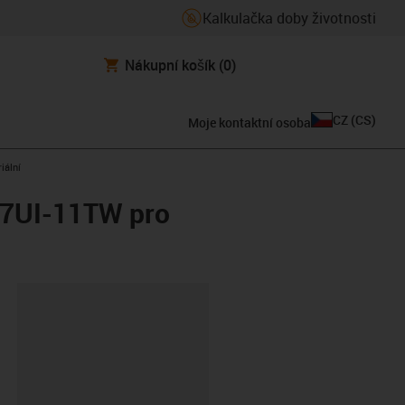
Kalkulačka doby životnosti
Nákupní košík
(0)
CZ
(
CS
)
Moje kontaktní osoba
iální
OE7UI-11TW pro
board