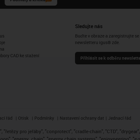
Sledujte nás
us
Buďte v obraze a zaregistrujte se
oje
newsletteru igus® zde.
ma
ubory CAD ke stažení
Přihlásit se k odběru newslett
cí řád
Otisk
Podmínky
Nastavení ochrany dat
Jednací řád
 "řetězy pro jeřáby", "conprotect", "cradle-chain", "CTD", "drygear", "
loop", "energy
chain", "energy chain systems", "enjoyneering", "e-skin"