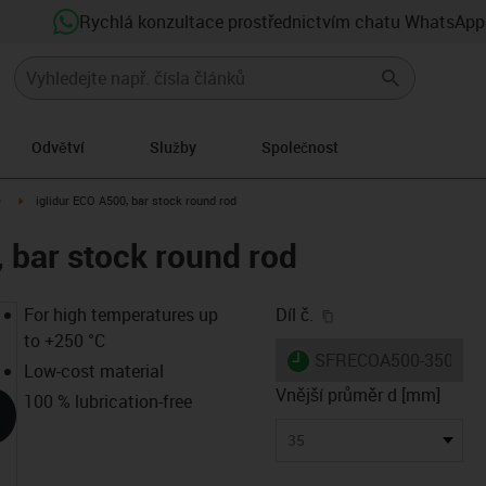
Rychlá konzultace prostřednictvím chatu WhatsApp
Odvětví
Služby
Společnost
on-arrow-right
igus-icon-arrow-right
e
iglidur ECO A500, bar stock round rod
, bar stock round rod
igus-icon-copy-clip
For high temperatures up
Díl č.
to +250 °C
igus-icon-lieferzeit
SFRECOA500-3500
Low-cost material
Vnější průměr d [mm]
100 % lubrication-free
35