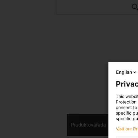
English
Privac
This websi
Protection
consent to 
specific p
specific pu
Produktová­řada
Technická
Visit our P