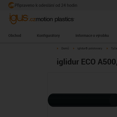
Připraveno k odeslání od 24 hodin
Obchod
Konfigurátory
Informace o výrobku
igus-icon-arrow-right
igus-icon-arrow-right
igus-ic
Domů
iglidur® polotovary
Tyč
iglidur ECO A500