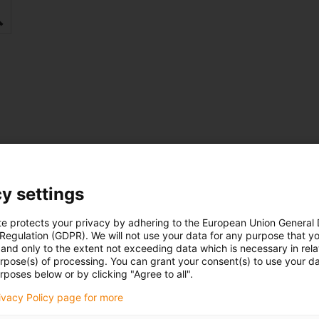
igus-icon-lupe
y settings
te protects your privacy by adhering to the European Union General
 Regulation (GDPR). We will not use your data for any purpose that y
and only to the extent not exceeding data which is necessary in relat
urpose(s) of processing. You can grant your consent(s) to use your da
rposes below or by clicking "Agree to all".
Soubory ke
 data
stažení
rivacy Policy page for more