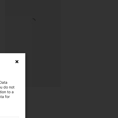
 Data
ou do not
ion to a
ta for