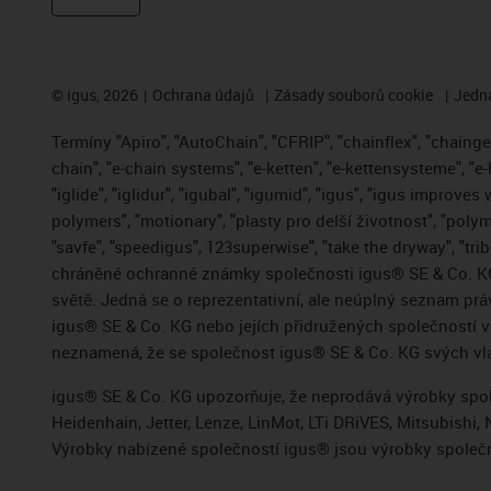
©
igus, 2026
Ochrana údajů
Zásady souborů cookie
Jedna
Termíny "Apiro", "AutoChain", "CFRIP", "chainflex", "chainge",
chain", "e-chain systems", "e-ketten", "e-kettensysteme", "e-
"iglide", "iglidur", "igubal", "igumid", "igus", "igus improve
polymers", "motionary", "plasty pro delší životnost", "polym
"savfe", "speedigus", 123superwise", "take the dryway", "trib
chráněné ochranné známky společnosti igus® SE & Co. KG
světě. Jedná se o reprezentativní, ale neúplný seznam pr
igus® SE & Co. KG nebo jejích přidružených společností
neznamená, že se společnost igus® SE & Co. KG svých vla
igus® SE & Co. KG upozorňuje, že neprodává výrobky spole
Heidenhain, Jetter, Lenze, LinMot, LTi DRiVES, Mitsubish
Výrobky nabízené společností igus® jsou výrobky společn