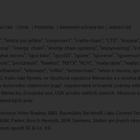
cí řád
Otisk
Podmínky
Nastavení ochrany dat
Jednací řád
 "řetězy pro jeřáby", "conprotect", "cradle-chain", "CTD", "drygear", "
loop", "energy
chain", "energy chain systems", "enjoyneering", "e-skin"
s what moves", "igus:bike", "igusGO", "igutex", "iguverse", "iguversum
ore", "print2mold", "Rawbot", "RBTX", "RCYL", "readycable", "readych
ofilament", "tribotape", "triflex", "twisterchain", "when it moves, i
, Kolín nad Rýnem, ve Spolkové republice Německo a v mnoha da
áv duševního vlastnictví (např. registrované ochranné známky ne
 v Německu, Evropské unii, USA a/nebo dalších zemích. Absence
stnických práv.
čností Allen Bradley, B&R, Baumüller, Beckhoff, Lahr, Control 
i, NUM, Parker, Bosch Rexroth, SEW, Siemens, Stöber ani jiných 
osti igus® SE & Co. KG.