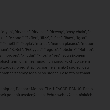
drylin", "dryspin", "dry-tech", "dryway", "easy chain", "e-
, "e-spool", "fixflex", "flizz", "i.Cee", "ibow", "igear",
", "kineKIT",
"kopla", "manus", "motion plastics", "motion
ain", "ReBeL", "ReCyycle", "reguse", "robolink", "Rohbot",
gus improves", "xirodur", "xiros" a "yes" jsou zákonem
lších zemích a mezinárodních jurisdikcích po celém
bo žádosti o registraci ochranné známky) společnosti
 ochranné známky, loga nebo sloganu v tomto seznamu
Techniques, Danaher Motion, ELAU, FAGOR, FANUC, Festo,
výrobců pohonů uvedených na těchto webových stránkách.