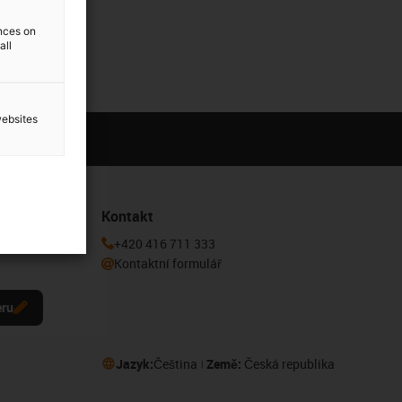
ences on
all
websites
Kontakt
 k odběru
+420 416 711 333
Kontaktní formulář
eru
Jazyk:
Čeština
Země:
Česká republika