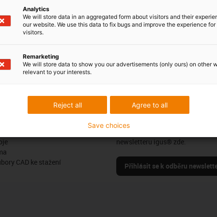
Analytics
t-effective, for high temperatures
We will store data in an aggregated form about visitors and their experi
e an exceptionally good chemical resistance and are suitable
our website. We use this data to fix bugs and improve the experience for 
visitors.
 temperature range up to +250 °C. They are also cost-effective.
Remarketing
We will store data to show you our advertisements (only ours) on other 
relevant to your interests.
Pochvaly a kritika
Reject all
Agree to all
Sledujte nás
Save choices
us
Buďte v obraze a zaregistrujte se
oje
newsletteru igus® zde.
ma
ubory CAD ke stažení
Přihlásit se k odběru newslett